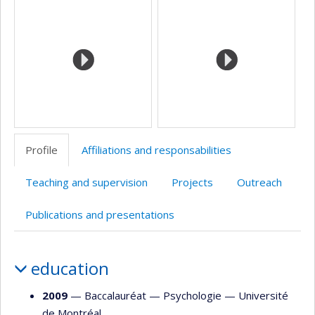
professionnelle
Scholar
(faculté,département,école)
Profile
Affiliations and responsabilities
Teaching and supervision
Projects
Outreach
Publications and presentations
Profile
education
2009
— Baccalauréat —
Psychologie
—
Université
de Montréal