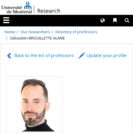
Passer
/
Research
au
contenu
Langues
Liens 
R
Menu
Home
Our researchers
Directory of professors
Sébastien BROUILLETTE-ALARIE
Back to the list of professors
Update your profile