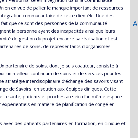
yen Personnalisé en Intégration dans la Communauté
ânien en vue de pallier le manque important de ressources
’intégration communautaire de cette clientèle. Une des
A
 fait que ce sont des personnes de la communauté
ent la personne ayant des incapacités ainsi que leurs
omité de gestion du projet encadre sa réalisation et est
partenaires de soins, de représentants d’organismes
Un partenaire de soins, dont je suis coauteur, consiste à
our un meilleur continuum de soins et de services pour les
ne stratégie interdisciplinaire d’échange des savoirs visant
ange de Savoirs en soutien aux équipes cliniques. Cette
de la santé, patients et proches au sein d’un même espace
t expérientiels en matière de planification de congé en
s avec des patients partenaires en formation, en clinique et