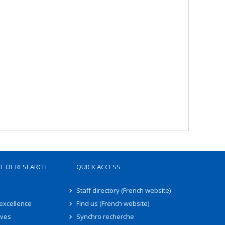
TE OF RESEARCH
QUICK ACCESS
Staff directory (French website)
 excellence
Find us (French website)
ives
Synchro recherche