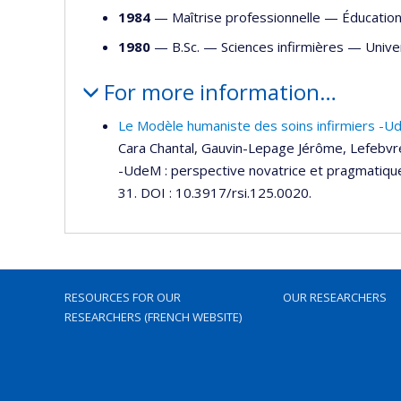
1984
— Maîtrise professionnelle —
Éducatio
1980
— B.Sc. —
Sciences infirmières
—
Unive
For more information…
Le Modèle humaniste des soins infirmiers -U
Cara Chantal, Gauvin-Lepage Jérôme, Lefebvre
-UdeM : perspective novatrice et pragmatique 
31. DOI : 10.3917/rsi.125.0020.
RESOURCES FOR OUR
OUR RESEARCHERS
RESEARCHERS (FRENCH WEBSITE)