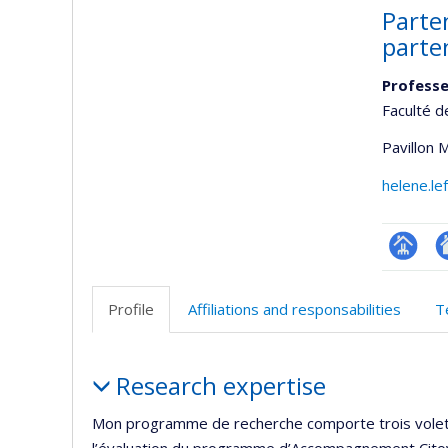
Parte
parte
Professe
Faculté d
Pavillon 
helene.l
Page
Si
professi
w
Profile
Affiliations and responsabilities
T
(faculté
d
l’
Profile
d
Research expertise
r
Mon programme de recherche comporte trois volets.