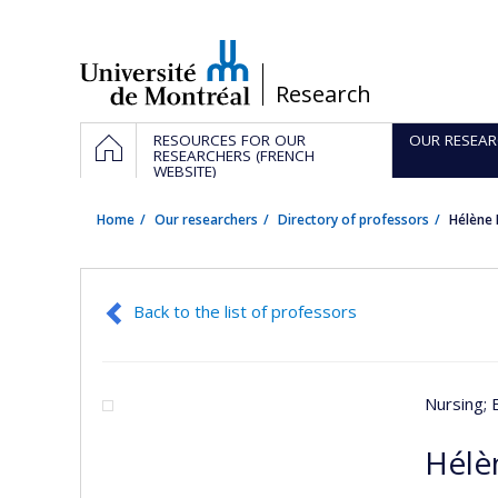
Passer
au
contenu
/
Research
Navigation
HOME
RESOURCES FOR OUR
OUR RESEAR
principale
RESEARCHERS (FRENCH
WEBSITE)
Home
Our researchers
Directory of professors
Hélène 
Back to the list of professors
Nursing
;
Hélè