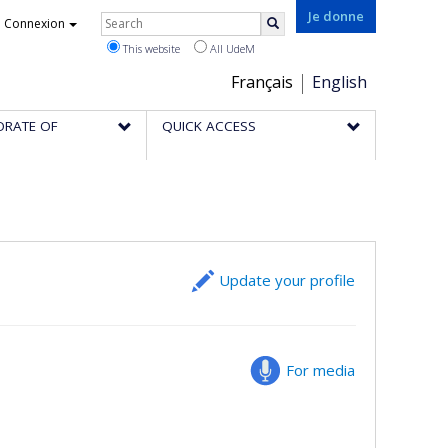
Rechercher
Je donne
Connexion
Search
This website
All UdeM
Choix
Français
English
de
ORATE OF
QUICK ACCESS
la
langue
Update your profile
For media