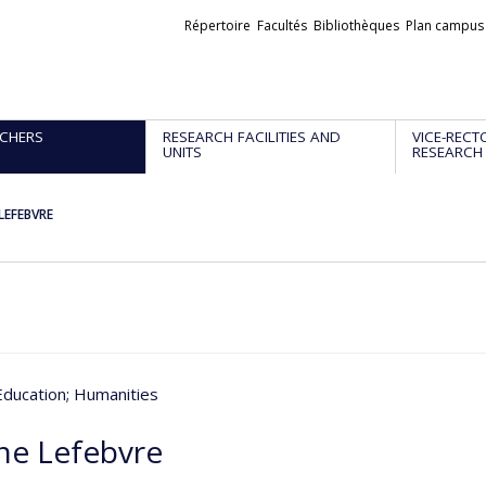
Liens
Répertoire
Facultés
Bibliothèques
Plan campus
externes
CHERS
RESEARCH FACILITIES AND
VICE-RECT
UNITS
RESEARCH
LEFEBVRE
 Education
; Humanities
ne Lefebvre