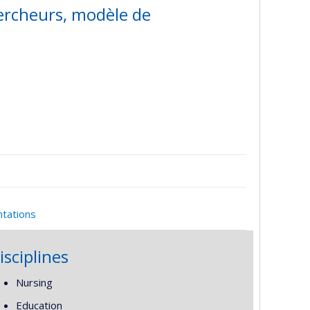
hercheurs, modèle de
ntations
isciplines
Nursing
Education