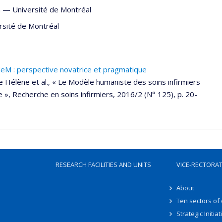
n
—
Université de Montréal
rsité de Montréal
deM : perspective novatrice et pragmatique
 Hélène et al., « Le Modèle humaniste des soins infirmiers
», Recherche en soins infirmiers, 2016/2 (N° 125), p. 20-
RESEARCH FACILITIES AND UNITS
VICE-RECTORA
About
Ten sectors of
Strategic Initiat