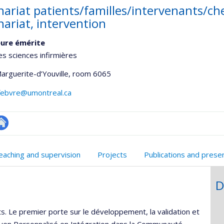
nariat patients/familles/intervenants/c
nariat, intervention
ure émérite
es sciences infirmières
Marguerite-d’Youville
, room 6065
efebvre@umontreal.ca
te
onnelle
eb
eaching and supervision
Projects
Publications and prese
,département,école)
e
unité
D
e
echerche
 Le premier porte sur le développement, la validation et