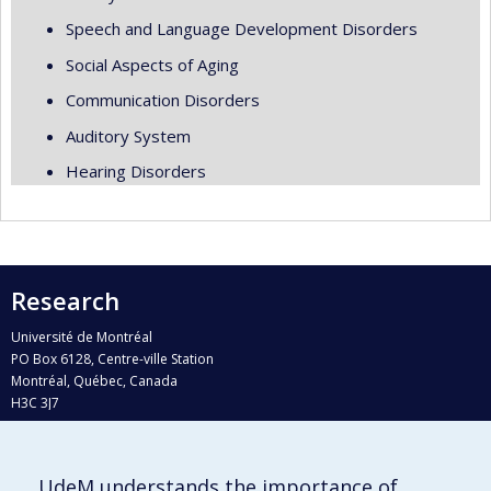
Speech and Language Development Disorders
Social Aspects of Aging
Communication Disorders
Auditory System
Hearing Disorders
Research
Université de Montréal
PO Box 6128, Centre-ville Station
Montréal, Québec, Canada
H3C 3J7
Phone : 514 343-6111, #38492
E-mail :
recherche@umontreal.ca
UdeM understands the importance of