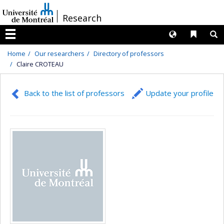
Passer
/
Research
au
contenu
Langues
Liens 
R
Menu
Home
Our researchers
Directory of professors
Claire CROTEAU
Back to the list of professors
Update your profile