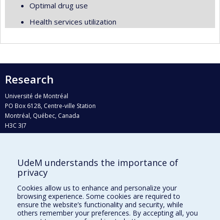
Optimal drug use
Health services utilization
Research
Université de Montréal
PO Box 6128, Centre-ville Station
Montréal, Québec, Canada
H3C 3J7
Phone : 514 343-6111, #38492
E-mail :
recherche@umontreal.ca
UdeM understands the importance of
privacy
Who does what?
Find us
Cookies allow us to enhance and personalize your
browsing experience. Some cookies are required to
Site map
ensure the website’s functionality and security, while
others remember your preferences. By accepting all, you
Accessibility