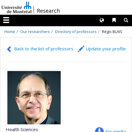
Passer
/
Research
au
contenu
Langues
Liens 
R
Menu
Home
Our researchers
Directory of professors
Régis BLAIS
Back to the list of professors
Update your profile
Health Sciences
For media