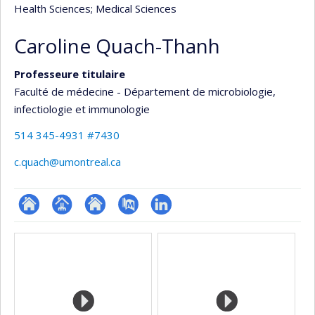
Health Sciences
; Medical Sciences
Caroline Quach-Thanh
Professeure titulaire
Faculté de médecine - Département de microbiologie,
infectiologie et immunologie
514 345-4931 #7430
c.quach@umontreal.ca
ResearchGate
Page
Site
PubMed
LinkedIn
Media
professionnelle
web
(faculté,département,école)
de
l’unité
de
recherche