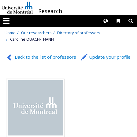
Passer
/
Research
au
contenu
Langues
Liens 
R
Menu
Home
Our researchers
Directory of professors
Caroline QUACH-THANH
Back to the list of professors
Update your profile