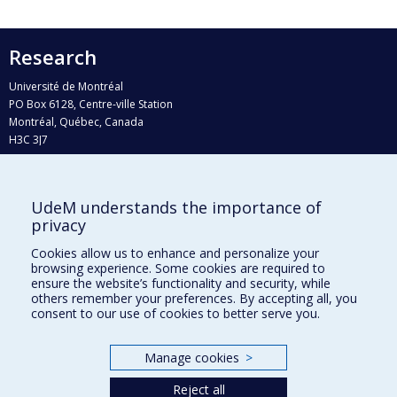
Research
Université de Montréal
PO Box 6128, Centre-ville Station
Montréal, Québec, Canada
H3C 3J7
Phone : 514 343-6111, #38492
E-mail :
recherche@umontreal.ca
UdeM understands the importance of
Who does what?
privacy
Find us
Cookies allow us to enhance and personalize your
browsing experience. Some cookies are required to
Site map
ensure the website’s functionality and security, while
others remember your preferences. By accepting all, you
Accessibility
consent to our use of cookies to better serve you.
Manage cookies
>
Reject all