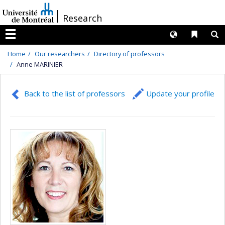
Passer
/
Research
au
contenu
Langues
Liens 
R
Menu
Home
Our researchers
Directory of professors
Anne MARINIER
Back to the list of professors
Update your profile