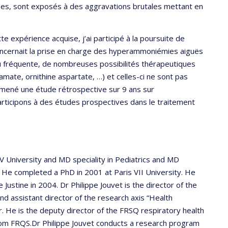
nes, sont exposés à des aggravations brutales mettant en
te expérience acquise, j’ai participé à la poursuite de
concernait la prise en charge des hyperammoniémies aiguës
peu fréquente, de nombreuses possibilités thérapeutiques
ate, ornithine aspartate, …) et celles-ci ne sont pas
s mené une étude rétrospective sur 9 ans sur
rticipons à des études prospectives dans le traitement
 V University and MD speciality in Pediatrics and MD
y. He completed a PhD in 2001 at Paris VII University. He
 Justine in 2004. Dr Philippe Jouvet is the director of the
and assistant director of the research axis “Health
. He is the deputy director of the FRSQ respiratory health
om FRQS.Dr Philippe Jouvet conducts a research program