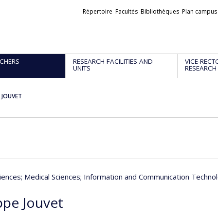
Liens
Répertoire
Facultés
Bibliothèques
Plan campus
externes
CHERS
RESEARCH FACILITIES AND
VICE-RECT
UNITS
RESEARCH
e JOUVET
iences
; Medical Sciences
; Information and Communication Techno
ppe Jouvet