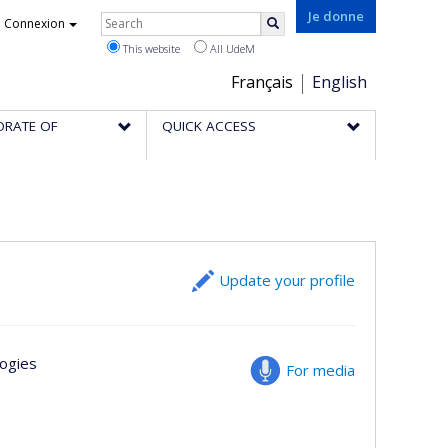
Rechercher
Je donne
Connexion
Search
This website
All UdeM
Choix
Français
English
de
ORATE OF
QUICK ACCESS
la
langue
Update your profile
logies
For media