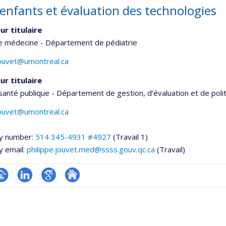
enfants et évaluation des technologies
ur titulaire
de médecine - Département de pédiatrie
jouvet@umontreal.ca
ur titulaire
santé publique - Département de gestion, d’évaluation et de poli
jouvet@umontreal.ca
y number:
514 345-4931 #4927
(Travail 1)
y email:
philippe.jouvet.med@ssss.gouv.qc.ca
(Travail)
hGate
age
LinkedIn
Google
Autre
rofessionnelle
Scholar
site
faculté,département,école)
web