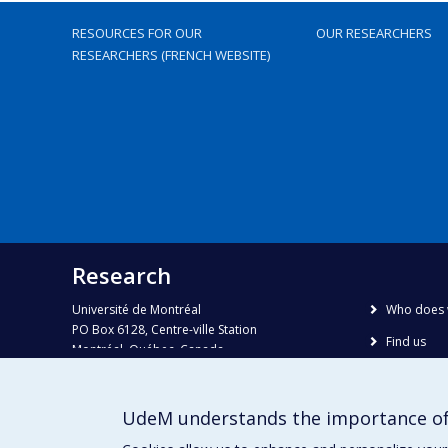
RESOURCES FOR OUR
OUR RESEARCHERS
RESEARCHERS (FRENCH WEBSITE)
Research
Université de Montréal
Who does 
PO Box 6128, Centre-ville Station
Find us
Montréal, Québec, Canada
H3C 3J7
Site map
Accessibili
Phone : 514 343-6111, #38492
UdeM understands the importance of
E-mail :
recherche@umontreal.ca