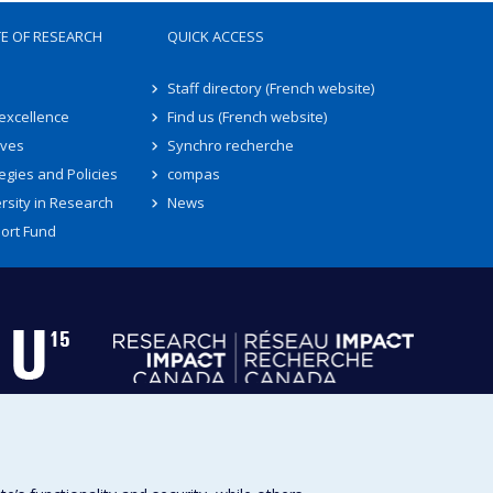
TE OF RESEARCH
QUICK ACCESS
Staff directory (French website)
 excellence
Find us (French website)
ives
Synchro recherche
egies and Policies
compas
rsity in Research
News
ort Fund