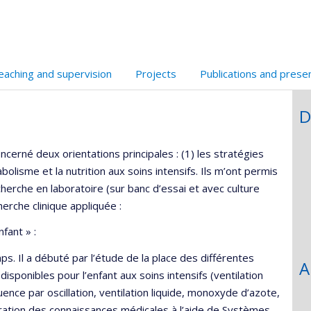
eaching and supervision
Projects
Publications and prese
D
ncerné deux orientations principales : (1) les stratégies
bolisme et la nutrition aux soins intensifs. Ils m’ont permis
herche en laboratoire (sur banc d’essai et avec culture
herche clinique appliquée :
fant » :
 Il a débuté par l’étude de la place des différentes
A
sponibles pour l’enfant aux soins intensifs (ventilation
ence par oscillation, ventilation liquide, monoxyde d’azote,
égration des connaissances médicales à l’aide de Systèmes