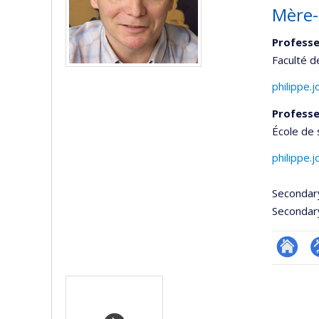
Mère-
Professe
Faculté 
philippe.
Professe
École de 
philippe.
Secondar
Secondar
Researc
P
Media
p
(