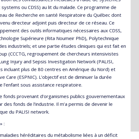
port systems ou CDSS) au lit du malade. Ce programme de
éseau de Recherche en santé Respiratoire du Québec dont
venu directeur adjoint puis directeur de ce réseau. Ce
oppement des outils informatiques nécessaires aux CDSS,
echnologie Supérieure (Rita Noumeir PhD), Polytechnique
 industriels; et une partie études cliniques qui est fait en
 Group (CCCTG, regroupement de chercheurs intensivistes
 Lung Injury and Sepsis Investigation Network (PALISI,
s incluant plus de 80 centres en Amérique du Nord) et
ve Care (ESPNIC). L’objectif est de diminuer la durée
de l’enfant sous assistance respiratoire.
de fonds provenant d’organismes publics gouvernementaux
des fonds de l’industrie. Il m’a permis de devenir le
nique du PALISI network.
» :
 maladies héréditaires du métabolisme liées à un déficit