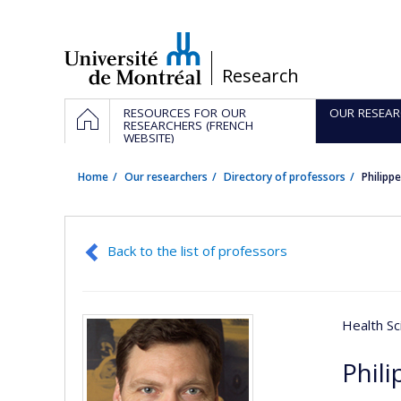
Passer
au
contenu
/
Research
Navigation
HOME
RESOURCES FOR OUR
OUR RESEAR
principale
RESEARCHERS (FRENCH
WEBSITE)
Home
Our researchers
Directory of professors
Philipp
Back to the list of professors
Health Sc
Phili