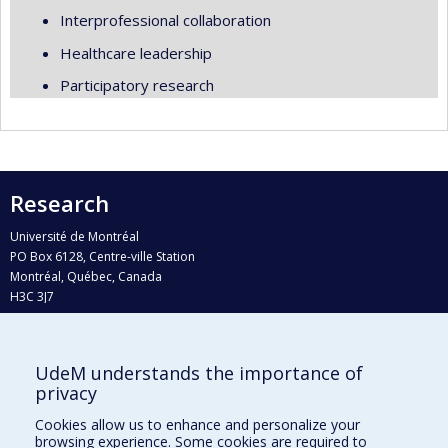
Interprofessional collaboration
Healthcare leadership
Participatory research
Research
Université de Montréal
PO Box 6128, Centre-ville Station
Montréal, Québec, Canada
H3C 3J7
Phone : 514 343-6111, #38492
E-mail :
recherche@umontreal.ca
UdeM understands the importance of
Who does what?
privacy
Find us
Cookies allow us to enhance and personalize your
browsing experience. Some cookies are required to