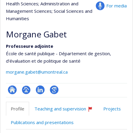
Health Sciences
; Administration and
For media
Management Sciences
; Social Sciences and
Humanities
Morgane Gabet
Professeure adjointe
École de santé publique - Département de gestion,
d’évaluation et de politique de santé
morgane.gabet@umontreal.ca
ResearchGate
Page
LinkedIn
Google
professionnelle
Scholar
Profile
Teaching and supervision
Projects
(faculté,département,école)
Currently
recruiting
Publications and presentations