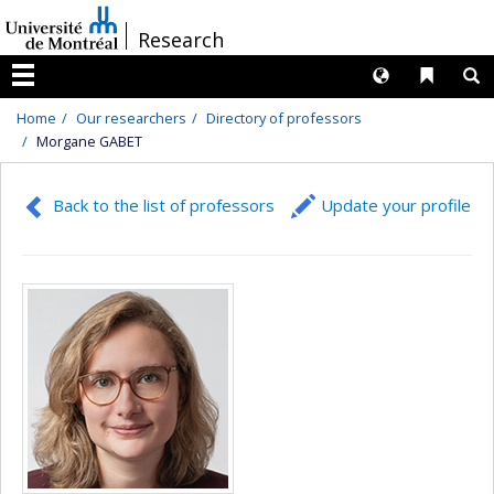
Passer
/
Research
au
contenu
Langues
Liens 
R
Menu
Home
Our researchers
Directory of professors
Morgane GABET
Back to the list of professors
Update your profile