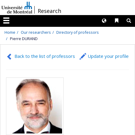
Passer
/
Research
au
contenu
Langues
Liens 
R
Menu
Home
Our researchers
Directory of professors
Pierre DURAND
Back to the list of professors
Update your profile