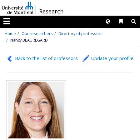
Passer
/
Research
au
contenu
Langues
Liens 
R
Menu
Home
Our researchers
Directory of professors
Nancy BEAUREGARD
Back to the list of professors
Update your profile