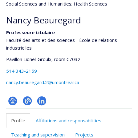
Social Sciences and Humanities
; Health Sciences
Nancy Beauregard
Professeure titulaire
Faculté des arts et des sciences - École de relations
industrielles
Pavillon Lionel-Groulx
, room C7032
514 343-2159
nancy.beauregard.2@umontreal.ca
Page
Blogue
LinkedIn
professionnelle
Profile
Affiliations and responsabilities
(faculté,département,école)
Teaching and supervision
Projects