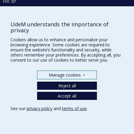
H3C 3J7
Phone : 514 343-6111, #38492
E-mail :
recherche@umontreal.ca
UdeM understands the importance of
Who does what?
privacy
Find us
Cookies allow us to enhance and personalize your
browsing experience. Some cookies are required to
Site map
ensure the website’s functionality and security, while
others remember your preferences. By accepting all, you
Accessibility
consent to our use of cookies to better serve you.
Manage cookies
>
Reject all
Accept all
See our
privacy policy
and
terms of use
.
Privacy
Terms of use
Cookie Settings
Université de