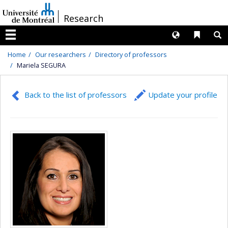
Passer
/
Research
au
contenu
Langues
Liens 
R
Menu
Home
Our researchers
Directory of professors
Mariela SEGURA
Back to the list of professors
Update your profile