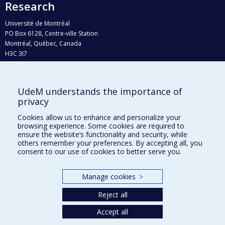
Research
Université de Montréal
PO Box 6128, Centre-ville Station
Montréal, Québec, Canada
H3C 3J7
Phone : 514 343-6111, #38492
E-mail :
recherche@umontreal.ca
UdeM understands the importance of
privacy
Who does what?
Find us
Cookies allow us to enhance and personalize your
browsing experience. Some cookies are required to
Site map
ensure the website’s functionality and security, while
others remember your preferences. By accepting all, you
Accessibility
consent to our use of cookies to better serve you.
Manage cookies
>
Reject all
Accept all