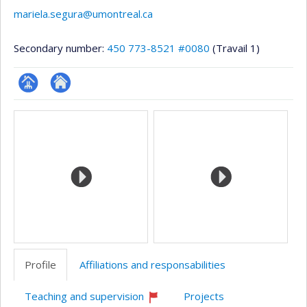
mariela.segura@umontreal.ca
Secondary number:
450 773-8521 #0080
(Travail 1)
Page
Site
Media
professionnelle
web
(faculté,département,école)
de
l’unité
de
recherche
Profile
Affiliations and responsabilities
Teaching and supervision
Projects