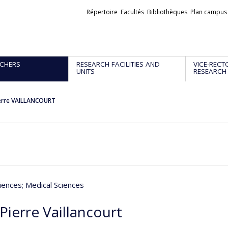
Liens
Répertoire
Facultés
Bibliothèques
Plan campus
externes
CHERS
RESEARCH FACILITIES AND
VICE-RECT
UNITS
RESEARCH
ierre VAILLANCOURT
iences
; Medical Sciences
Pierre Vaillancourt