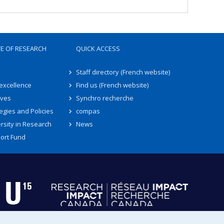
TE OF RESEARCH
QUICK ACCESS
Staff directory (French website)
 excellence
Find us (French website)
ives
Synchro recherche
egies and Policies
compas
rsity in Research
News
ort Fund