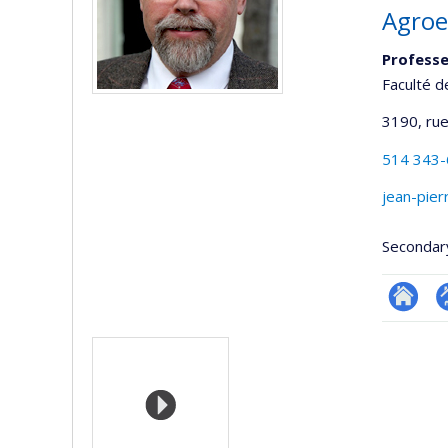
Agroe
Professe
Faculté d
3190, rue
514 343
jean-pier
Secondar
Researc
P
Media
p
(