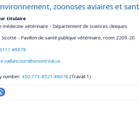
nvironnement, zoonoses aviaires et san
ur titulaire
e médecine vétérinaire - Département de sciences cliniques
 Sicotte - Pavillon de santé publique vétérinaire
, room 2209-20
-6111 #8678
re.vaillancourt@umontreal.ca
y number:
450 773-8521 #8678
(Travail 1)
hGate
age
rofessionnelle
faculté,département,école)