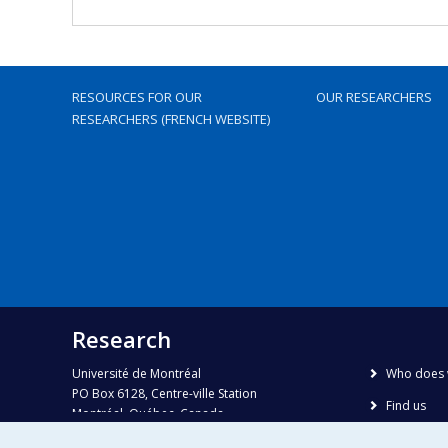
RESOURCES FOR OUR
OUR RESEARCHERS
RESEARCHERS (FRENCH WEBSITE)
Research
Université de Montréal
Who does 
PO Box 6128, Centre-ville Station
Find us
Montréal, Québec, Canada
H3C 3J7
Site map