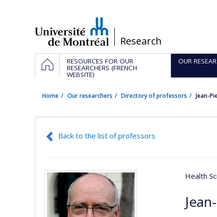
Passer
au
contenu
/
Research
Navigation
HOME
RESOURCES FOR OUR
OUR RESEAR
principale
RESEARCHERS (FRENCH
WEBSITE)
Home
Our researchers
Directory of professors
Jean-P
Back to the list of professors
Health Sc
Jean-