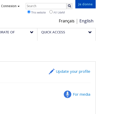
Rechercher
Je donne
Connexion
Search
This website
All UdeM
Choix
Français
English
de
ORATE OF
QUICK ACCESS
la
langue
Update your profile
For media