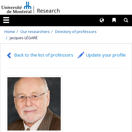
Passer
/
Research
au
contenu
Langues
Liens 
R
Menu
Home
Our researchers
Directory of professors
Jacques LÉGARÉ
Back to the list of professors
Update your profile