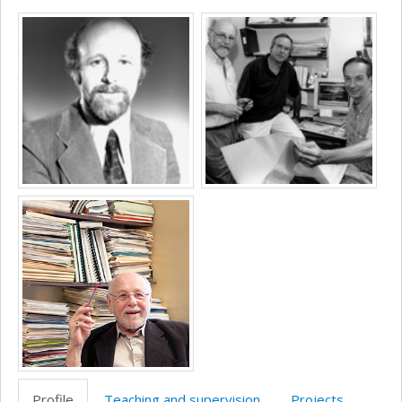
Page
Media
professionnelle
(faculté,département,école)
Profile
Teaching and supervision
Projects