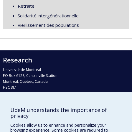
Retraite
Solidarité intergénérationnelle
Vieillissement des populations
Research
Université de Montréal
PO Box 6128, Centre-ville Station
Montréal, Québec, Canada
H3C 3J7
Phone : 514 343-6111, #38492
E-mail :
recherche@umontreal.ca
UdeM understands the importance of
Who does what?
privacy
Find us
Cookies allow us to enhance and personalize your
browsing experience. Some cookies are required to