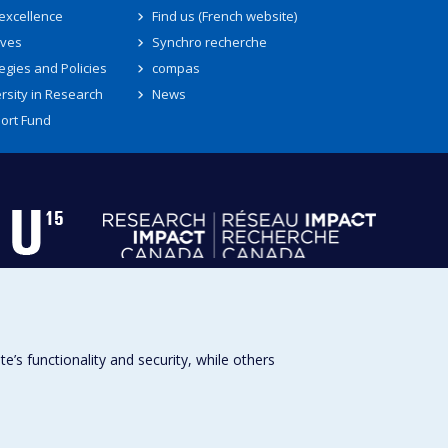
 excellence
Find us (French website)
ives
Synchro recherche
egies and Policies
compas
rsity in Research
News
ort Fund
s functionality and security, while others