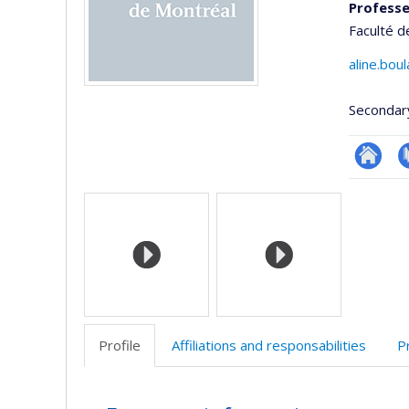
Professe
Faculté d
aline.bou
Secondar
Site
P
Media
web
de
l’unité
de
recherc
Profile
Affiliations and responsabilities
P
Profile