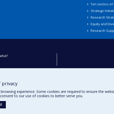
Ten sectors of
Strategic Initiat
Research Strat
Equity and Dive
Research Supp
what?
ty
 privacy
browsing experience. Some cookies are required to ensure the website’
consent to our use of cookies to better serve you.
ll