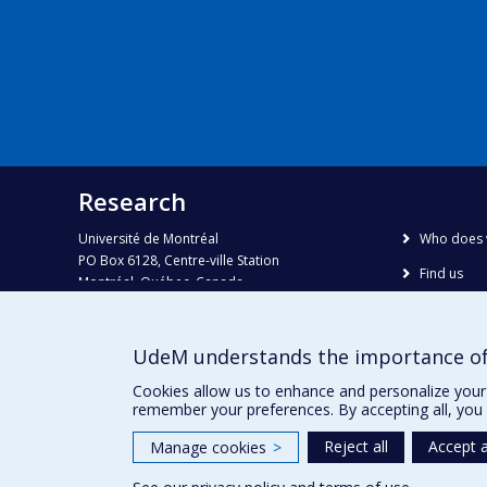
Research
Université de Montréal
Who does 
PO Box 6128, Centre-ville Station
Find us
Montréal, Québec, Canada
H3C 3J7
Site map
Accessibili
Phone : 514 343-6111, #38492
UdeM understands the importance of
E-mail :
recherche@umontreal.ca
Cookies allow us to enhance and personalize your 
remember your preferences. By accepting all, you 
Reject all
Accept a
Manage cookies
>