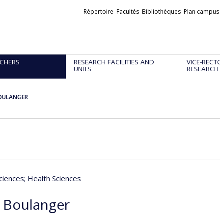
Liens
Répertoire
Facultés
Bibliothèques
Plan campus
externes
CHERS
RESEARCH FACILITIES AND
VICE-RECT
UNITS
RESEARCH
BOULANGER
ciences
; Health Sciences
e Boulanger