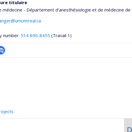
ure titulaire
e médecine - Département d'anesthésiologie et de médecine de 
langer@umontreal.ca
y number:
514 890-8455
(Travail 1)
ubMed
he
rojects
D