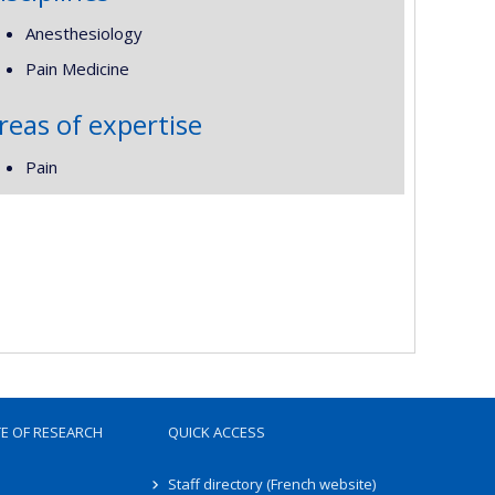
Anesthesiology
Pain Medicine
reas of expertise
Pain
TE OF RESEARCH
QUICK ACCESS
Staff directory (French website)