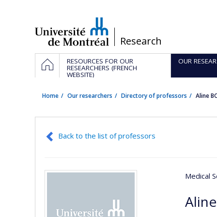
Passer
au
contenu
/
Research
Navigation
HOME
RESOURCES FOR OUR
OUR RESEAR
principale
RESEARCHERS (FRENCH
WEBSITE)
Home
Our researchers
Directory of professors
Aline 
Back to the list of professors
Medical S
Alin