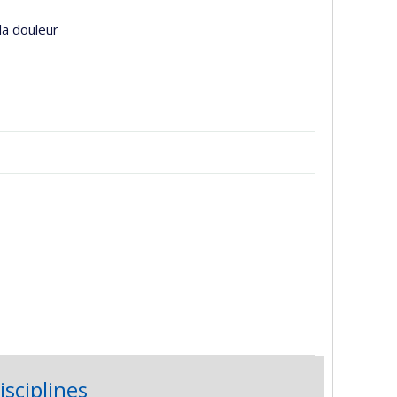
la douleur
isciplines