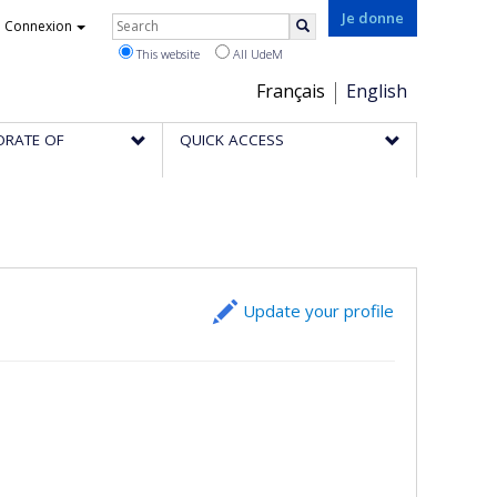
Rechercher
Je donne
Connexion
Search
This website
All UdeM
Choix
Français
English
de
ORATE OF
QUICK ACCESS
la
langue
Update your profile