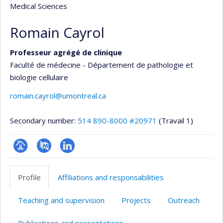
Medical Sciences
Romain Cayrol
Professeur agrégé de clinique
Faculté de médecine - Département de pathologie et
biologie cellulaire
romain.cayrol@umontreal.ca
Secondary number:
514 890-8000 #20971
(Travail 1)
Page
PubMed
LinkedIn
professionnelle
Profile
Affiliations and responsabilities
(faculté,département,école)
Teaching and supervision
Projects
Outreach