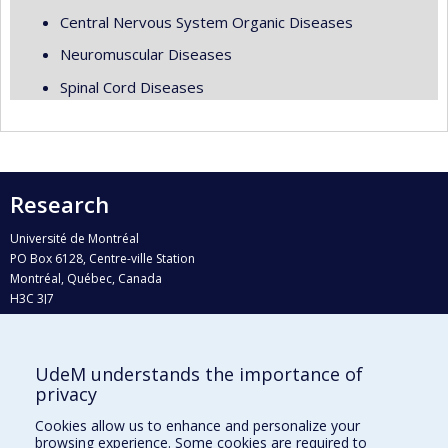
Central Nervous System Organic Diseases
Neuromuscular Diseases
Spinal Cord Diseases
Research
Université de Montréal
PO Box 6128, Centre-ville Station
Montréal, Québec, Canada
H3C 3J7
Phone : 514 343-6111, #38492
E-mail :
recherche@umontreal.ca
UdeM understands the importance of
Who does what?
privacy
Find us
Cookies allow us to enhance and personalize your
browsing experience. Some cookies are required to