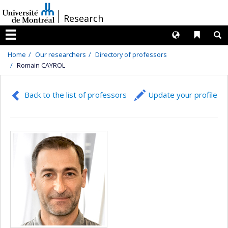
Passer
/
Research
au
contenu
Langues
Liens 
R
Menu
Home
Our researchers
Directory of professors
Romain CAYROL
Back to the list of professors
Update your profile