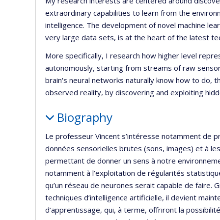
My research interests are centered around discover
extraordinary capabilities to learn from the environ
intelligence. The development of novel machine lear
very large data sets, is at the heart of the latest tec
More specifically, I research how higher level repr
autonomously, starting from streams of raw sensory
brain's neural networks naturally know how to do, th
observed reality, by discovering and exploiting hidde
Biography
Le professeur Vincent s’intéresse notamment de prè
données sensorielles brutes (sons, images) et à les
permettant de donner un sens à notre environnemen
notamment à l’exploitation de régularités statistiqu
qu’un réseau de neurones serait capable de faire.
techniques d’intelligence artificielle, il devient ma
d’apprentissage, qui, à terme, offriront la possibil