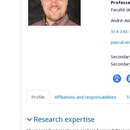
Professe
Faculté d
André-Ai
514 343
pascal.vi
Secondar
Secondar
Page
Si
professi
w
Profile
Affiliations and responsabilities
T
(faculté
d
l’
Profile
d
Research expertise
r