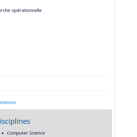
erche opérationnelle
ntations
isciplines
Computer Science