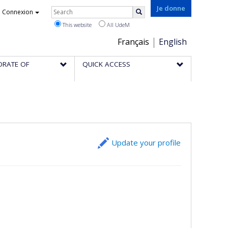
Rechercher
Je donne
Connexion
Search
This website
All UdeM
Choix
Français
English
de
ORATE OF
QUICK ACCESS
la
langue
Update your profile