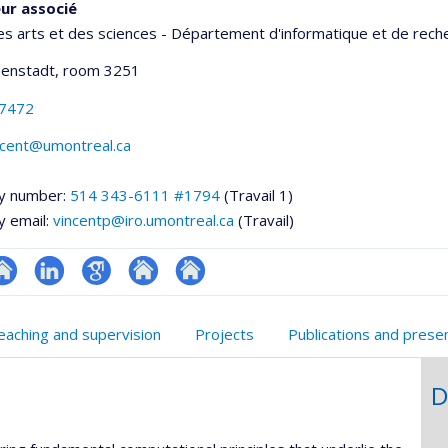
ur associé
es arts et des sciences - Département d'informatique et de rech
senstadt
, room 3251
-7472
ncent@umontreal.ca
y number:
514 343-6111 #1794
(Travail 1)
y email:
vincentp@iro.umontreal.ca
(Travail)
te
LinkedIn
Google
Autre
Autre
onnelle
eb
Scholar
site
site
eaching and supervision
Projects
Publications and prese
,département,école)
e
web
web
unité
D
e
echerche