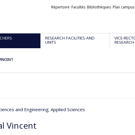
Liens
Répertoire
Facultés
Bibliothèques
Plan campus
externes
CHERS
RESEARCH FACILITIES AND
VICE-RECT
UNITS
RESEARCH
VINCENT
ciences and Engineering
; Applied Sciences
al Vincent