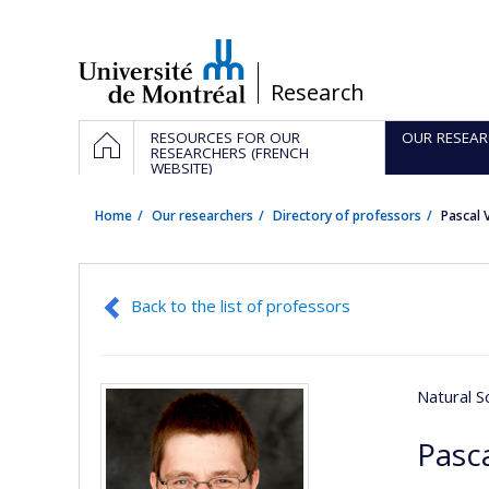
Passer
au
contenu
/
Research
Navigation
HOME
RESOURCES FOR OUR
OUR RESEAR
principale
RESEARCHERS (FRENCH
WEBSITE)
Home
Our researchers
Directory of professors
Pascal 
Back to the list of professors
Natural S
Pasc