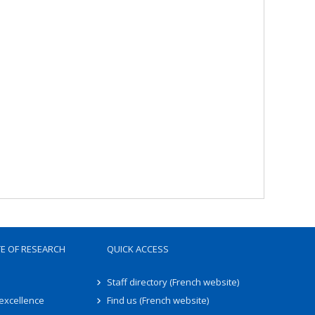
TE OF RESEARCH
QUICK ACCESS
Staff directory (French website)
 excellence
Find us (French website)