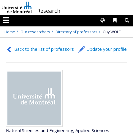
Passer
/
Research
au
contenu
Langues
Liens 
R
Menu
Home
Our researchers
Directory of professors
Guy WOLF
Back to the list of professors
Update your profile
Natural Sciences and Engineering
; Applied Sciences