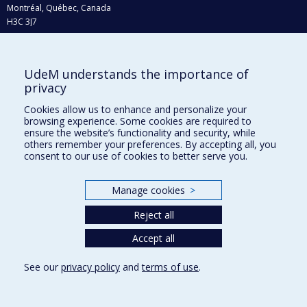
Montréal, Québec, Canada
H3C 3J7
Phone : 514 343-6111, #38492
E-mail :
recherche@umontreal.ca
UdeM understands the importance of
Who does what?
privacy
Find us
Cookies allow us to enhance and personalize your
browsing experience. Some cookies are required to
Site map
ensure the website’s functionality and security, while
others remember your preferences. By accepting all, you
Accessibility
consent to our use of cookies to better serve you.
Manage cookies
>
Reject all
Accept all
See our
privacy policy
and
terms of use
.
Privacy
Terms of use