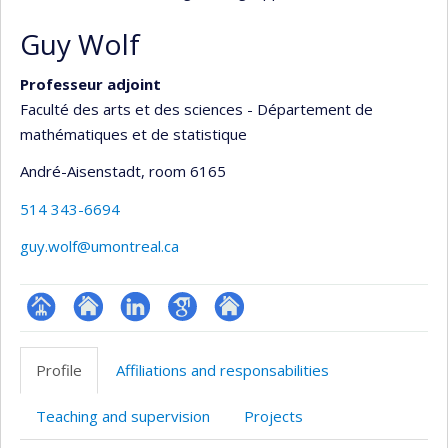
Guy Wolf
Professeur adjoint
Faculté des arts et des sciences - Département de
mathématiques et de statistique
André-Aisenstadt
, room 6165
514 343-6694
guy.wolf@umontreal.ca
Page
Site
LinkedIn
Google
Autre
professionnelle
web
Scholar
site
Profile
Affiliations and responsabilities
(faculté,département,école)
de
web
l’unité
Teaching and supervision
Projects
de