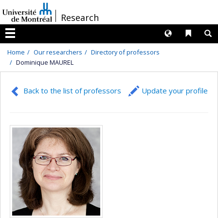
Passer
/
Research
au
contenu
Langues
Liens 
R
Menu
Home
Our researchers
Directory of professors
Dominique MAUREL
Back to the list of professors
Update your profile