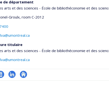
ce de département
es arts et des sciences - École de bibliothéconomie et des scienc
Lionel-Groulx
, room C-2012
-7400
ylva@umontreal.ca
ure titulaire
es arts et des sciences - École de bibliothéconomie et des scienc
ylva@umontreal.ca
V
LinkedIn
Autre
onnelle
site
,département,école)
web