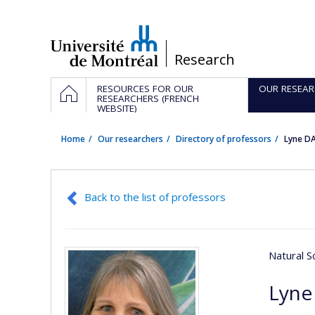
Passer
au
contenu
/
Research
Navigation
HOME
RESOURCES FOR OUR
OUR RESEAR
principale
RESEARCHERS (FRENCH
WEBSITE)
Home
Our researchers
Directory of professors
Lyne D
Back to the list of professors
Natural S
Lyne