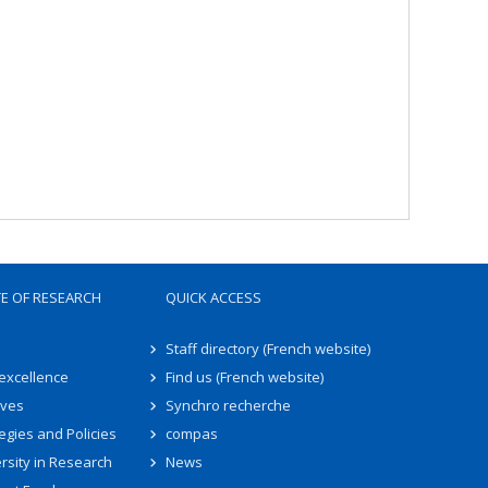
TE OF RESEARCH
QUICK ACCESS
Staff directory (French website)
 excellence
Find us (French website)
ives
Synchro recherche
egies and Policies
compas
rsity in Research
News