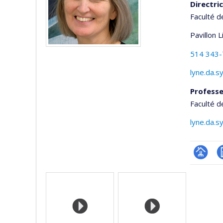
Directri
Faculté d
Pavillon 
514 343
lyne.da.s
Professe
Faculté d
lyne.da.s
Page
C
Media
professi
(faculté