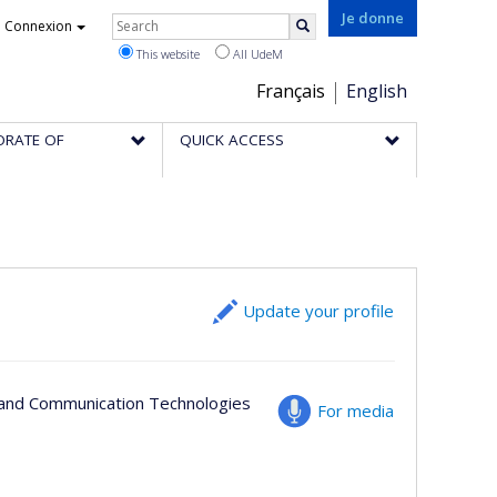
Rechercher
Je donne
Connexion
Search
This website
All UdeM
Choix
Français
English
de
ORATE OF
QUICK ACCESS
la
langue
Update your profile
n and Communication Technologies
For media