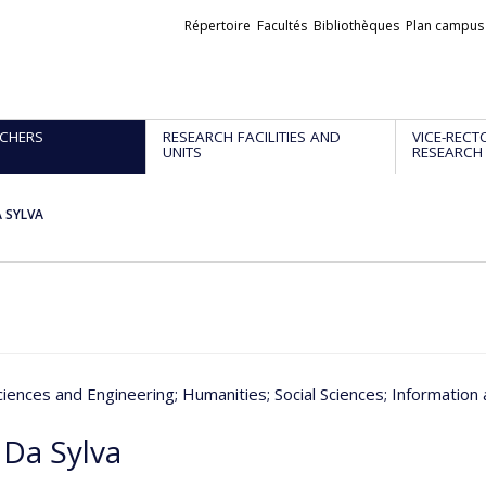
Liens
Répertoire
Facultés
Bibliothèques
Plan campus
externes
CHERS
RESEARCH FACILITIES AND
VICE-RECT
UNITS
RESEARCH
A SYLVA
ciences and Engineering
; Humanities
; Social Sciences
; Informatio
 Da Sylva