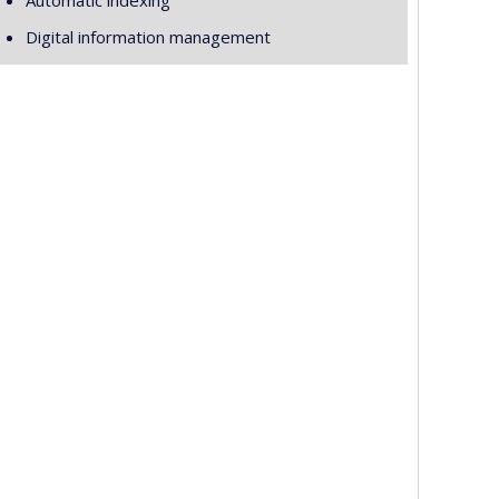
Automatic indexing
Digital information management