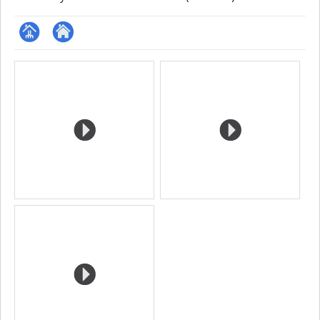
Page
Autre
Media
professionnelle
site
(faculté,département,école)
web