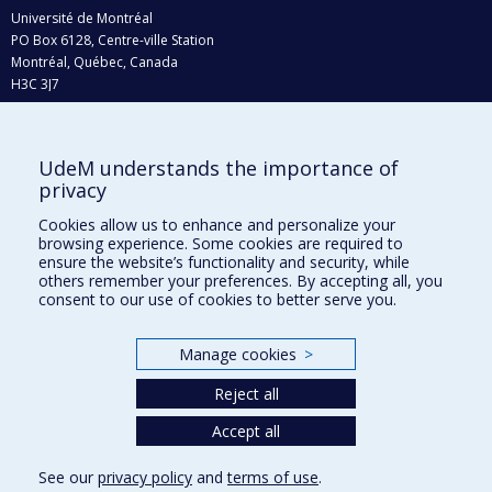
Université de Montréal
PO Box 6128, Centre-ville Station
Montréal, Québec, Canada
H3C 3J7
Phone : 514 343-6111, #38492
E-mail :
recherche@umontreal.ca
UdeM understands the importance of
Who does what?
privacy
Find us
Cookies allow us to enhance and personalize your
browsing experience. Some cookies are required to
Site map
ensure the website’s functionality and security, while
others remember your preferences. By accepting all, you
Accessibility
consent to our use of cookies to better serve you.
Manage cookies
>
Reject all
Accept all
See our
privacy policy
and
terms of use
.