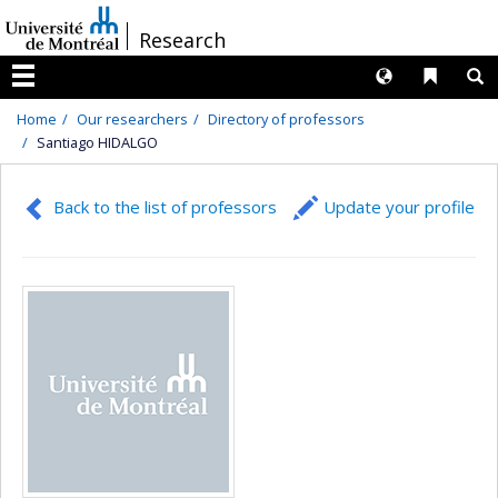
Passer
/
Research
au
contenu
Langues
Liens 
R
Menu
Home
Our researchers
Directory of professors
Santiago HIDALGO
Back to the list of professors
Update your profile