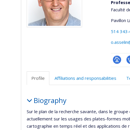
Professe
Faculté d
Pavillon 
514 343
o.asselin
Page
W
professi
Profile
Affiliations and responsabilities
T
(faculté
Profile
Biography
Sur le plan de la recherche savante, dans le groupe 
actuellement sur les usages des plates-formes mo
cartographie en temps réel et des applications de 