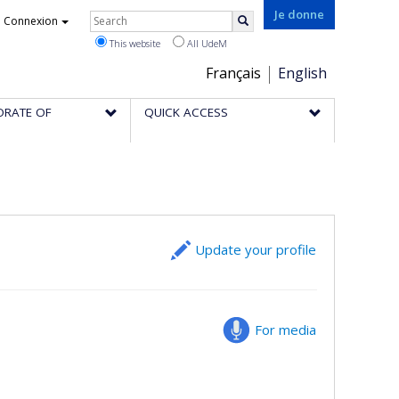
Rechercher
Je donne
Connexion
Search
This website
All UdeM
Choix
Français
English
de
ORATE OF
QUICK ACCESS
la
langue
Update your profile
For media