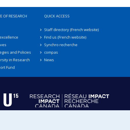
TE OF RESEARCH
QUICK ACCESS
Staff directory (French website)
 excellence
Find us (French website)
ives
Synchro recherche
egies and Policies
compas
rsity in Research
News
ort Fund