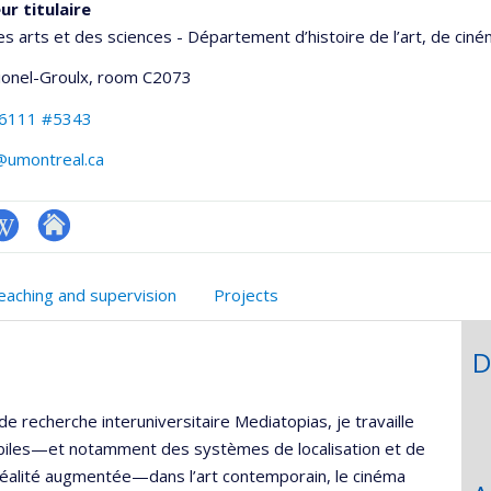
ur titulaire
es arts et des sciences - Département d’histoire de l’art, de cin
Lionel-Groulx
, room C2073
-6111 #5343
@umontreal.ca
iki
Autre
onnelle
site
eaching and supervision
Projects
,département,école)
web
D
de recherche interuniversitaire Mediatopias, je travaille
biles—et notamment des systèmes de localisation et de
réalité augmentée—dans l’art contemporain, le cinéma