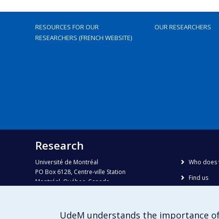
RESOURCES FOR OUR
OUR RESEARCHERS
RESEARCHERS (FRENCH WEBSITE)
Research
Université de Montréal
Who does 
PO Box 6128, Centre-ville Station
Find us
Montréal, Québec, Canada
H3C 3J7
Site map
Accessibili
Phone : 514 343-6111, #38492
UdeM understands the importance of