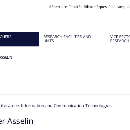
Liens
Répertoire
Facultés
Bibliothèques
Plan campus
externes
CHERS
RESEARCH FACILITIES AND
VICE-RECT
UNITS
RESEARCH
 ASSELIN
Literature
; Information and Communication Technologies
er Asselin