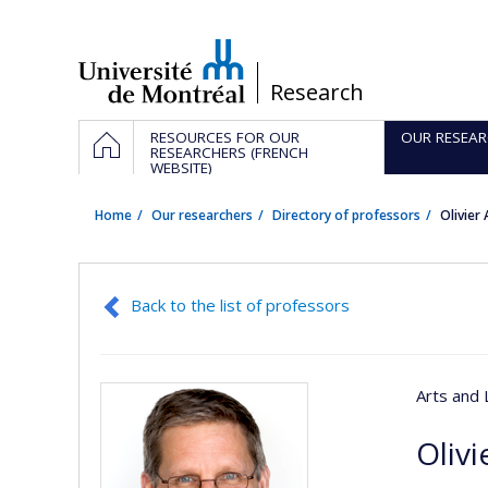
Passer
au
contenu
/
Research
Navigation
HOME
RESOURCES FOR OUR
OUR RESEAR
principale
RESEARCHERS (FRENCH
WEBSITE)
Home
Our researchers
Directory of professors
Olivier
Back to the list of professors
Arts and 
Olivi