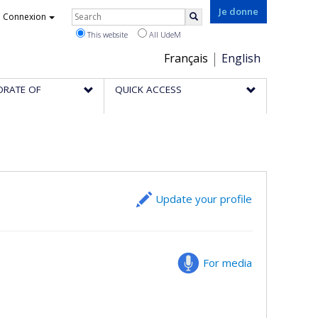
Rechercher
Je donne
Connexion
Search
This website
All UdeM
Choix
Français
English
de
ORATE OF
QUICK ACCESS
la
langue
Update your profile
For media