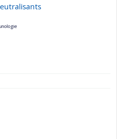
neutralisants
unologie