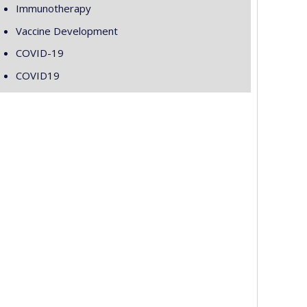
Immunotherapy
Vaccine Development
COVID-19
COVID19