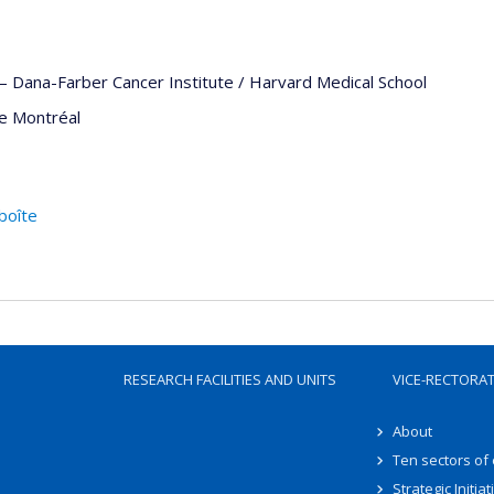
—
Dana-Farber Cancer Institute / Harvard Medical School
de Montréal
boîte
RESEARCH FACILITIES AND UNITS
VICE-RECTORA
About
Ten sectors of
Strategic Initiat