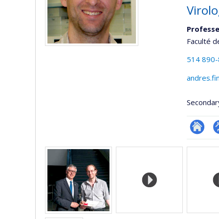
Virolo
Professe
Faculté d
514 890
andres.fi
Secondar
Researc
P
Media
p
(