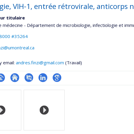
gie, VIH-1, entrée rétrovirale, anticorps 
ur titulaire
e médecine - Département de microbiologie, infectiologie et imm
-8000 #35264
nzi@umontreal.ca
y email:
andres.finzi@gmail.com
(Travail)
hGate
age
Site
PubMed
LinkedIn
Google
rofessionnelle
web
Scholar
faculté,département,école)
de
l’unité
de
recherche