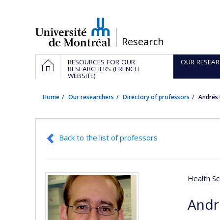
Passer
au
contenu
/
Research
Navigation
HOME
RESOURCES FOR OUR
OUR RESEAR
principale
RESEARCHERS (FRENCH
WEBSITE)
Home
Our researchers
Directory of professors
Andrés 
Back to the list of professors
Health Sc
Andr