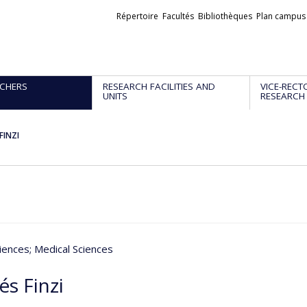
Liens
Répertoire
Facultés
Bibliothèques
Plan campus
externes
CHERS
RESEARCH FACILITIES AND
VICE-RECT
UNITS
RESEARCH
FINZI
iences
; Medical Sciences
és Finzi