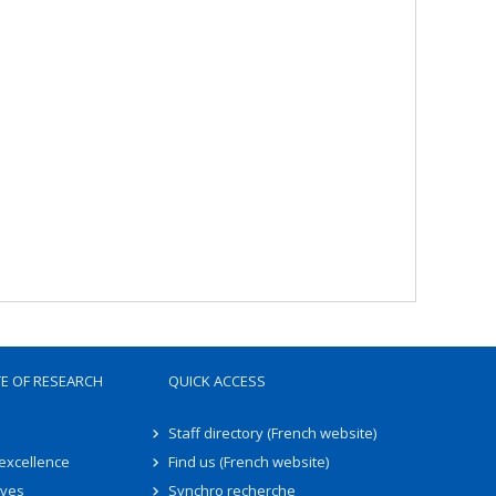
TE OF RESEARCH
QUICK ACCESS
Staff directory (French website)
 excellence
Find us (French website)
ives
Synchro recherche