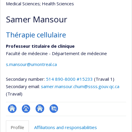
Medical Sciences
; Health Sciences
Samer Mansour
Thérapie cellulaire
Professeur titulaire de clinique
Faculté de médecine - Département de médecine
s.mansour@umontreal.ca
Secondary number:
514 890-8000 #15233
(Travail 1)
Secondary email:
samer.mansour.chum@ssss.gouv.qc.ca
(Travail)
ResearchGate
Page
Site
PubMed
professionnelle
web
Profile
Affiliations and responsabilities
(faculté,département,école)
de