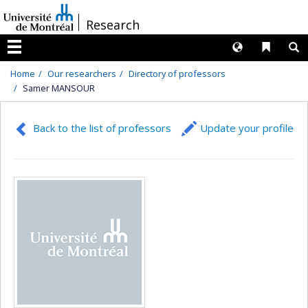
Passer
/
Research
au
contenu
Langues
Liens 
R
Menu
Home
Our researchers
Directory of professors
Samer MANSOUR
Back to the list of professors
Update your profile