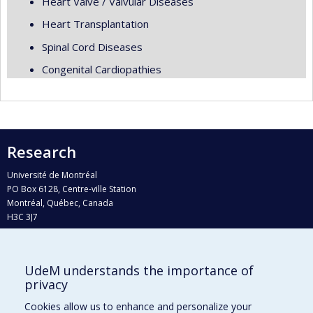
Heart Valve / Valvular Diseases
Heart Transplantation
Spinal Cord Diseases
Congenital Cardiopathies
Research
Université de Montréal
PO Box 6128, Centre-ville Station
Montréal, Québec, Canada
H3C 3J7
Phone : 514 343-6111, #38492
E-mail :
recherche@umontreal.ca
UdeM understands the importance of
Who does what?
privacy
Find us
Cookies allow us to enhance and personalize your