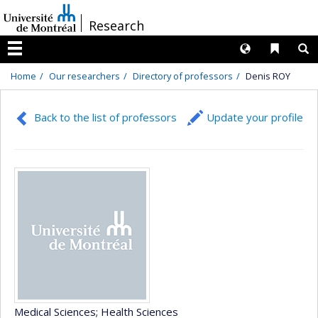
Passer
/
Research
au
contenu
Langues
Liens 
R
Menu
Home
Our researchers
Directory of professors
Denis ROY
Back to the list of professors
Update your profile
Medical Sciences
; Health Sciences