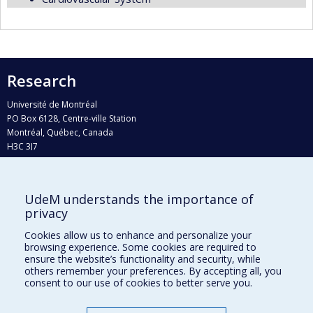
Research
Université de Montréal
PO Box 6128, Centre-ville Station
Montréal, Québec, Canada
H3C 3J7
Phone : 514 343-6111, #38492
E-mail :
recherche@umontreal.ca
UdeM understands the importance of
privacy
Who does what?
Find us
Cookies allow us to enhance and personalize your
browsing experience. Some cookies are required to
Site map
ensure the website’s functionality and security, while
others remember your preferences. By accepting all, you
Accessibility
consent to our use of cookies to better serve you.