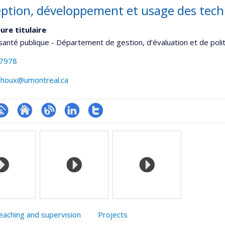
ption, développement et usage des techn
ure titulaire
santé publique - Département de gestion, d’évaluation et de poli
-7978
lehoux@umontreal.ca
hGate
age
Site
Blogue
LinkedIn
Compte
rofessionnelle
web
Twitter
faculté,département,école)
de
l’unité
de
recherche
eaching and supervision
Projects