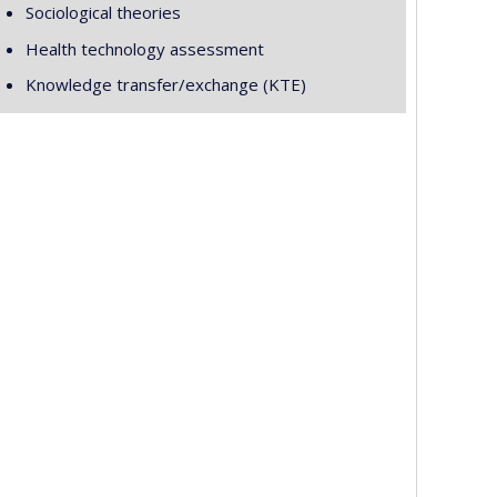
Sociological theories
Health technology assessment
Knowledge transfer/exchange (KTE)