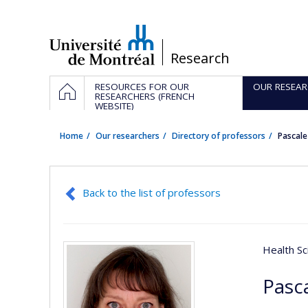
Passer
au
contenu
/
Research
Navigation
HOME
RESOURCES FOR OUR
OUR RESEAR
principale
RESEARCHERS (FRENCH
WEBSITE)
Home
Our researchers
Directory of professors
Pascal
Back to the list of professors
Health Sc
Pasc