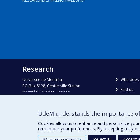
RESEARCHERS (FRENCH WEBSITE)
Research
Université de Montréal
Who does 
PO Box 6128, Centre-ville Station
Find us
Montréal, Québec, Canada
H3C 3J7
Site map
Accessibili
Phone : 514 343-6111, #38492
UdeM understands the importance of
E-mail :
recherche@umontreal.ca
Cookies allow us to enhance and personalize your 
remember your preferences. By accepting all, you 
Reject all
Accept a
Manage cookies
>