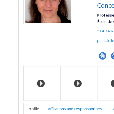
Conce
Professe
École de 
514 343
pascale.
Researc
P
Media
p
(
Profile
Affiliations and responsabilities
T