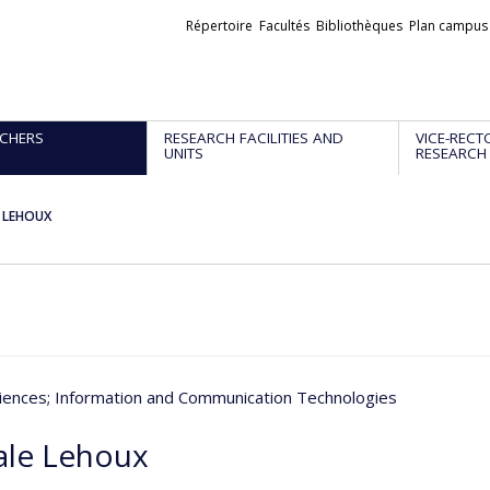
Liens
Répertoire
Facultés
Bibliothèques
Plan campus
externes
CHERS
RESEARCH FACILITIES AND
VICE-RECT
UNITS
RESEARCH
e LEHOUX
iences
; Information and Communication Technologies
ale Lehoux