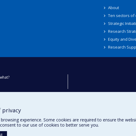
About
Ten sectors of
Strategic Initiat
Research Strat
Equity and Dive
Research Supp
what?
ty
 privacy
browsing experience. Some cookies are required to ensure the website’
consent to our use of cookies to better serve you.
ll