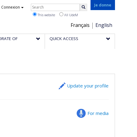
Rechercher
Je donne
Connexion
Search
This website
All UdeM
Choix
Français
English
de
ORATE OF
QUICK ACCESS
la
langue
Update your profile
For media