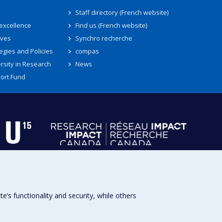
Staff directory (French website)
 excellence
Find us (French website)
ives
Synchro recherche
egies and Policies
compas
rsity in Research
News
ort Fund
s functionality and security, while others