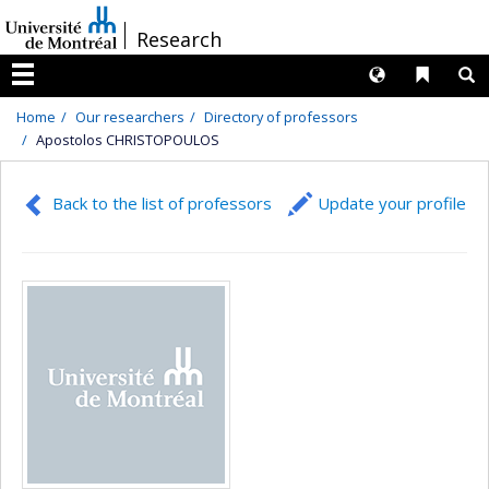
Passer
/
Research
au
contenu
Langues
Liens 
R
Menu
Home
Our researchers
Directory of professors
Apostolos CHRISTOPOULOS
Back to the list of professors
Update your profile