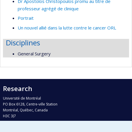
Dr Apostolos Christopoulos promu au titre de
professeur agrégé de clinique
Portrait
Un nouvel allié dans la lutte contre le cancer ORL
Disciplines
General Surgery
Research
Université de Montréal
PO Box 6128, Centre-ville Station
Montréal, Québec, Canada
H3C 3J7
Phone : 514 343-6111, #38492