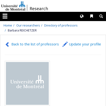
Passer
/
Research
au
contenu
Langues
Liens 
R
Menu
Home
Our researchers
Directory of professors
Barbara REICHETZER
Back to the list of professors
Update your profile