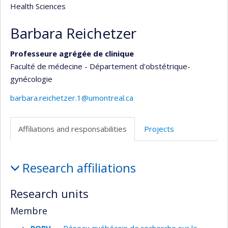
Health Sciences
Barbara Reichetzer
Professeure agrégée de clinique
Faculté de médecine - Département d'obstétrique-
gynécologie
barbara.reichetzer.1@umontreal.ca
Affiliations and responsabilities
Projects
Affiliations
Research affiliations
and
responsabilities
Research units
Membre