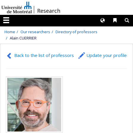
Passer
/
Research
au
contenu
Langues
Liens 
R
Menu
Home
Our researchers
Directory of professors
Alain CUERRIER
Back to the list of professors
Update your profile