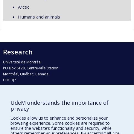
Arctic
Humans and animals
Research
Université de Montréal
PO Box 6128, Centre-ville Station
Montréal, Québec, Canada
H3C 3J7
Phone : 514 343-6111, #38492
E-mail :
recherche@umontreal.ca
UdeM understands the importance of
privacy
Who does what?
Find us
Cookies allow us to enhance and personalize your
browsing experience. Some cookies are required to
Site map
ensure the website’s functionality and security, while
others remember your preferences. By accepting all, you