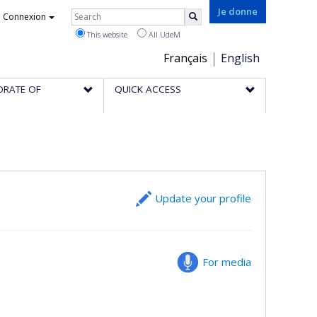
Rechercher
Je donne
Connexion
Search
This website
All UdeM
Choix
Français
English
de
ORATE OF
QUICK ACCESS
la
langue
Update your profile
For media