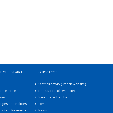
TE OF RESEARCH
QUICK ACCESS
Staff directory (French website)
 excellence
Find us (French website)
ives
Synchro recherche
egies and Policies
compas
rsity in Research
News