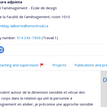
ure adjointe
e l'aménagement - École de design
de la Faculté de l’aménagement
, room 1010
mblay-laliberte@umontreal.ca
y number:
514 343-7909
(Travail 1)
nstagram
onnelle
eaching and supervision
Projects
Publications and pr
,département,école)
Currently
recruiting
D
culent autour de la dimension sensible et vécue des
corps dans la relation qui unit la personne à
eignement en atelier, je préconise une approche sensible