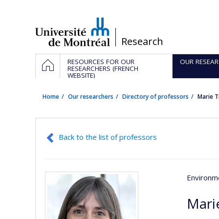
Passer
au
contenu
/
Research
Navigation
HOME
RESOURCES FOR OUR
OUR RESEAR
principale
RESEARCHERS (FRENCH
WEBSITE)
Home
Our researchers
Directory of professors
Marie 
Back to the list of professors
Environme
Mari