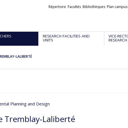
Liens
Répertoire
Facultés
Bibliothèques
Plan campus
externes
CHERS
RESEARCH FACILITIES AND
VICE-RECT
UNITS
RESEARCH
TREMBLAY-LALIBERTÉ
ntal Planning and Design
e Tremblay-Laliberté