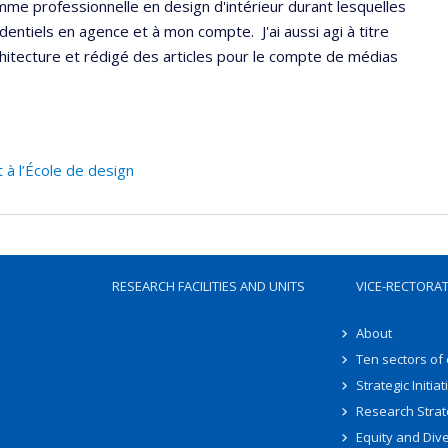
mme professionnelle en design d'intérieur durant lesquelles
entiels en agence et à mon compte. J'ai aussi agi à titre
rchitecture et rédigé des articles pour le compte de médias
 à l’École de design
RESEARCH FACILITIES AND UNITS
VICE-RECTORA
About
Ten sectors of
Strategic Initiat
Research Strat
Equity and Dive