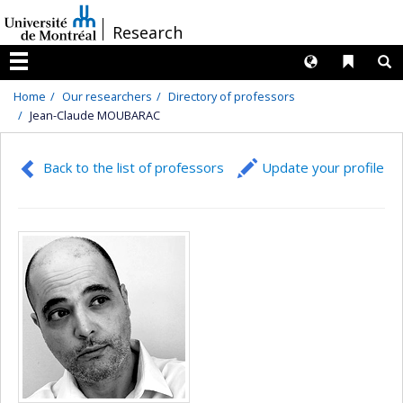
Passer
/
Research
au
contenu
Langues
Liens 
R
Menu
Home
Our researchers
Directory of professors
Jean-Claude MOUBARAC
Back to the list of professors
Update your profile