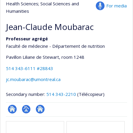
Health Sciences
; Social Sciences and
For media
Humanities
Jean-Claude Moubarac
Professeur agrégé
Faculté de médecine - Département de nutrition
Pavillon Liliane de Stewart
, room 1248
514 343-6111 #28843
jc.moubarac@umontreal.ca
Secondary number:
514 343-2210
(Télécopieur)
ResearchGate
Page
Site
Media
professionnelle
web
(faculté,département,école)
de