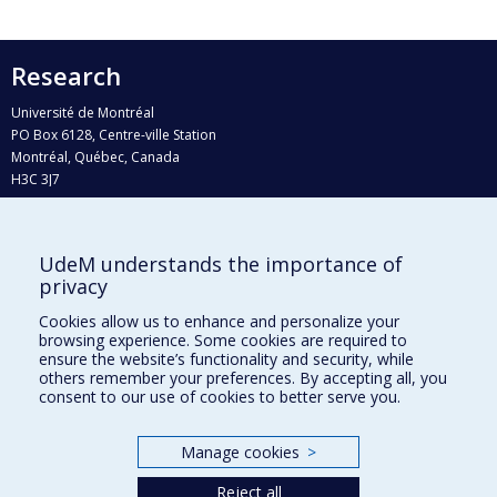
Research
Université de Montréal
PO Box 6128, Centre-ville Station
Montréal, Québec, Canada
H3C 3J7
Phone : 514 343-6111, #38492
E-mail :
recherche@umontreal.ca
UdeM understands the importance of
Who does what?
privacy
Find us
Cookies allow us to enhance and personalize your
browsing experience. Some cookies are required to
Site map
ensure the website’s functionality and security, while
others remember your preferences. By accepting all, you
Accessibility
consent to our use of cookies to better serve you.
Manage cookies
>
Reject all