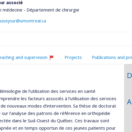
ur associé
e médecine - Département de chirurgie
ausejour@umontreal.ca
eaching and supervision
Projects
Publications and pr
Currently
recruiting
D
he
émiologie de l’utilisation des services en santé
prendre les facteurs associés à l’utilisation des services
A
ion de nouveaux modes d’intervention. Sa thèse de doctorat
é sur l’analyse des patrons de référence en orthopédie
pectée dans le Sud-Ouest du Québec. Ces travaux sont
ropriée et en temps opportun de ces jeunes patients pour