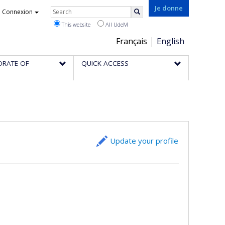
Rechercher
Je donne
Connexion
Search
This website
All UdeM
Choix
Français
English
de
ORATE OF
QUICK ACCESS
la
langue
Update your profile