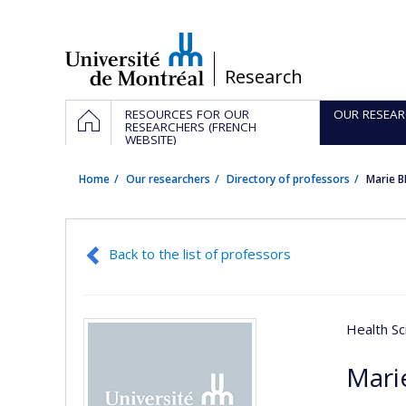
Passer
au
contenu
/
Research
Navigation
HOME
RESOURCES FOR OUR
OUR RESEAR
principale
RESEARCHERS (FRENCH
WEBSITE)
Home
Our researchers
Directory of professors
Marie 
Back to the list of professors
Health Sc
Mari