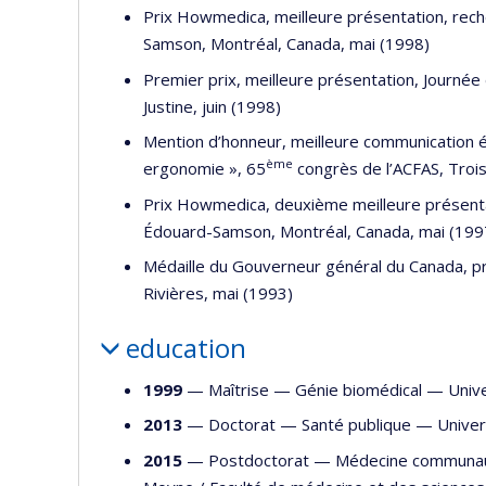
Prix Howmedica, meilleure présentation, re
Samson, Montréal, Canada, mai (1998)
Premier prix, meilleure présentation, Journée
Justine, juin (1998)
Mention d’honneur, meilleure communi­cation ét
ème
ergonomie », 65
congrès de l’ACFAS, Trois
Prix Howmedica, deuxième meilleure présent
Édouard-Samson, Montréal, Canada, mai (199
Médaille du Gouverneur général du Canada, p
Rivières, mai (1993)
education
1999
— Maîtrise —
Génie biomédical
—
Univ
2013
— Doctorat —
Santé publique
—
Univer
2015
— Postdoctorat —
Médecine communau