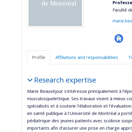
Professe
Faculté d
marie.be
Site
web
Profile
Affiliations and responsabilities
T
de
l’unité
Profile
de
Research expertise
recherc
Marie Beauséjour s’intéresse principalement à l’épid
musculosquelettique. Ses travaux visent à mieux com
spécialisés et à soutenir l’élaboration et l’évaluat
en santé publique à l’Université de Montréal a port
pédiatrique des jeunes patients avec scoliose sus
importants afin d’assurer une prise en charge app