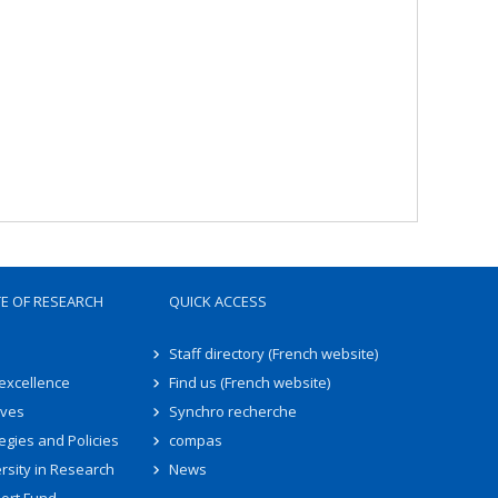
TE OF RESEARCH
QUICK ACCESS
Staff directory (French website)
 excellence
Find us (French website)
ives
Synchro recherche
egies and Policies
compas
rsity in Research
News