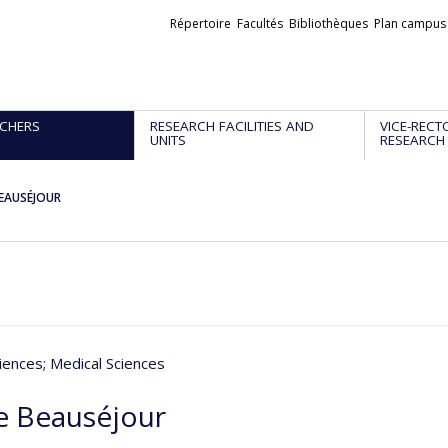
Liens
Répertoire
Facultés
Bibliothèques
Plan campus
externes
CHERS
RESEARCH FACILITIES AND
VICE-RECT
UNITS
RESEARCH
BEAUSÉJOUR
iences
; Medical Sciences
e Beauséjour