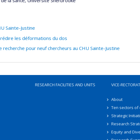
de la santé, Université Sherbrooke
U Sainte-Justine
prédire les déformations du dos
 recherche pour neuf chercheurs au CHU Sainte-Justine
RESEARCH FACILITIES AND UNITS
VICE-RECTORA
About
Ten sectors of
Strategic Initiat
Research Strat
Equity and Dive