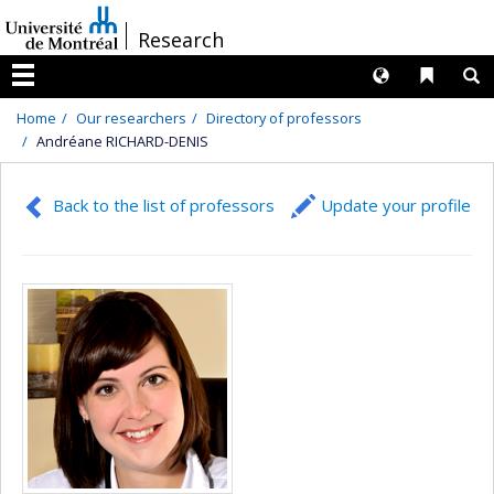
Passer
/
Research
au
contenu
Langues
Liens 
R
Menu
Home
Our researchers
Directory of professors
Andréane RICHARD-DENIS
Back to the list of professors
Update your profile