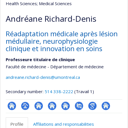
Health Sciences
; Medical Sciences
Andréane Richard-Denis
Réadaptation médicale après lésion
médullaire, neurophysiologie
clinique et innovation en soins
Professeure titulaire de clinique
Faculté de médecine - Département de médecine
andreane.richard-denis@umontreal.ca
Secondary number:
514 338-2222
(Travail 1)
ResearchGate
Page
Site
Site
Site
PubMed
Google
Autre
professionnelle
web
web
web
Scholar
site
Profile
Affiliations and responsabilities