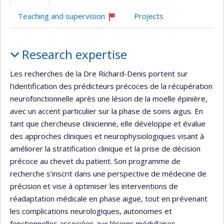
(faculté,département,école)
de
de
de
web
l’unité
l’unité
l’unité
Teaching and supervision
Projects
de
de
de
Currently
recruiting
recherche
recherche
recherche
Profile
Research expertise
Les recherches de la Dre Richard-Denis portent sur
l’identification des prédicteurs précoces de la récupération
neurofonctionnelle après une lésion de la moelle épinière,
avec un accent particulier sur la phase de soins aigus. En
tant que chercheuse clinicienne, elle développe et évalue
des approches cliniques et neurophysiologiques visant à
améliorer la stratification clinique et la prise de décision
précoce au chevet du patient. Son programme de
recherche s’inscrit dans une perspective de médecine de
précision et vise à optimiser les interventions de
réadaptation médicale en phase aiguë, tout en prévenant
les complications neurologiques, autonomes et
fonctionnelles associées aux lésions médullaires.