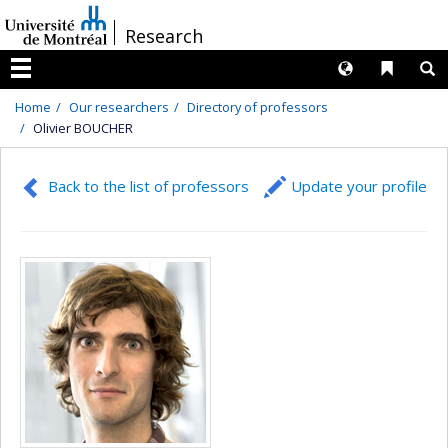
Passer
/
Research
au
contenu
Langues
Liens 
R
Menu
Home
Our researchers
Directory of professors
Olivier BOUCHER
Back to the list of professors
Update your profile