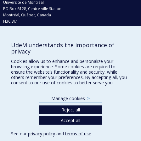
Université de Montréal
PO Box 6128, Centre-ville Station
Montréal, Québec, Canada
H3C 3J7
Phone : 514 343-6111, #38492
E-mail :
recherche@umontreal.ca
UdeM understands the importance of
Who does what?
privacy
Find us
Cookies allow us to enhance and personalize your
browsing experience. Some cookies are required to
Site map
ensure the website’s functionality and security, while
others remember your preferences. By accepting all, you
Accessibility
consent to our use of cookies to better serve you.
Manage cookies
>
Reject all
Accept all
See our
privacy policy
and
terms of use
.