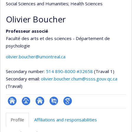
Social Sciences and Humanities
; Health Sciences
Olivier Boucher
Professeur associé
Faculté des arts et des sciences - Département de
psychologie
olivier.boucher@umontreal.ca
Secondary number:
514 890-8000 #32658
(Travail 1)
Secondary email:
olivier.boucher.chum@ssss.gouv.qc.ca
(Travail)
ResearchGate
Page
Site
PubMed
Google
professionnelle
web
Scholar
Profile
Affiliations and responsabilities
(faculté,département,école)
de
l’unité