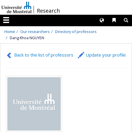
Passer
/
Research
au
contenu
Langues
Liens 
R
Menu
Home
Our researchers
Directory of professors
Dang Khoa NGUYEN
Back to the list of professors
Update your profile