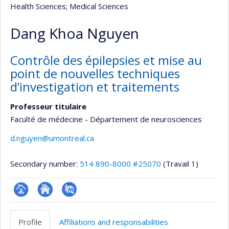
Health Sciences
; Medical Sciences
Dang Khoa Nguyen
Contrôle des épilepsies et mise au
point de nouvelles techniques
d’investigation et traitements
Professeur titulaire
Faculté de médecine - Département de neurosciences
d.nguyen@umontreal.ca
Secondary number:
514 890-8000 #25070
(Travail 1)
Page
Site
PubMed
professionnelle
web
Profile
Affiliations and responsabilities