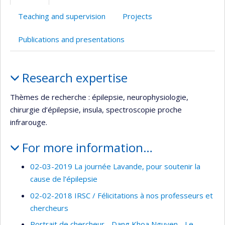
(faculté,département,école)
de
l’unité
Teaching and supervision
Projects
de
recherche
Publications and presentations
Profile
Research expertise
Thèmes de recherche : épilepsie, neurophysiologie,
chirurgie d’épilepsie, insula, spectroscopie proche
infrarouge.
For more information…
02-03-2019 La journée Lavande, pour soutenir la
cause de l’épilepsie
02-02-2018 IRSC / Félicitations à nos professeurs et
chercheurs
Portrait de chercheur - Dang Khoa Nguyen - Le