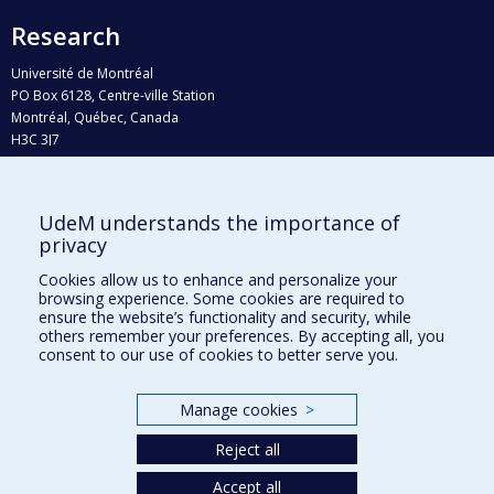
Research
Université de Montréal
PO Box 6128, Centre-ville Station
Montréal, Québec, Canada
H3C 3J7
Phone : 514 343-6111, #38492
E-mail :
recherche@umontreal.ca
UdeM understands the importance of
Who does what?
privacy
Find us
Cookies allow us to enhance and personalize your
browsing experience. Some cookies are required to
Site map
ensure the website’s functionality and security, while
others remember your preferences. By accepting all, you
Accessibility
consent to our use of cookies to better serve you.
Manage cookies
>
Reject all
Accept all