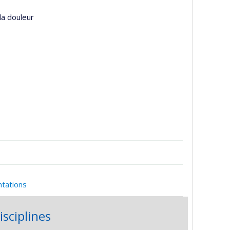
la douleur
ntations
isciplines