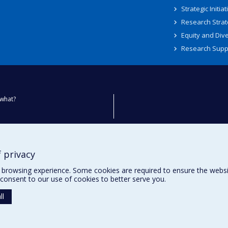
Strategic Initiat
Research Strat
Equity and Dive
Research Supp
what?
ty
 privacy
browsing experience. Some cookies are required to ensure the website’
consent to our use of cookies to better serve you.
ll