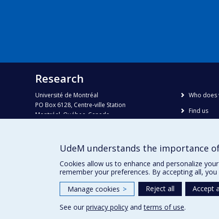
Research
Université de Montréal
Who does 
PO Box 6128, Centre-ville Station
Find us
Montréal, Québec, Canada
H3C 3J7
Site map
Accessibili
Phone : 514 343-6111, #38492
UdeM understands the importance of
E-mail :
recherche@umontreal.ca
Cookies allow us to enhance and personalize your 
remember your preferences. By accepting all, you 
Reject all
Accept a
Manage cookies
>
See our
privacy policy
and
terms of use
.
Privacy
Terms of use
Cookie Settings