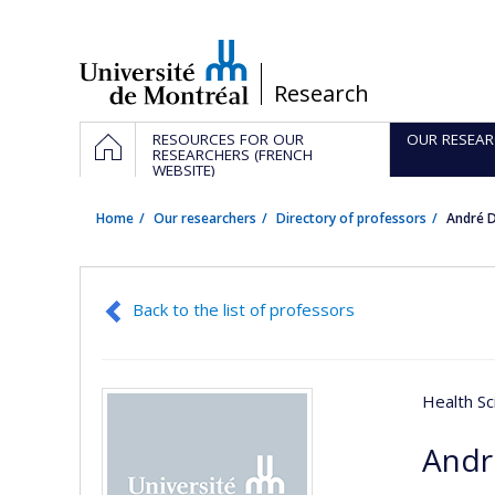
Passer
au
contenu
/
Research
Navigation
HOME
RESOURCES FOR OUR
OUR RESEAR
principale
RESEARCHERS (FRENCH
WEBSITE)
Home
Our researchers
Directory of professors
André 
Back to the list of professors
Health Sc
Andr