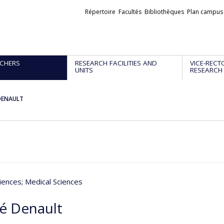
Liens
Répertoire
Facultés
Bibliothèques
Plan campus
externes
CHERS
RESEARCH FACILITIES AND
VICE-RECT
UNITS
RESEARCH
DENAULT
iences
; Medical Sciences
é Denault