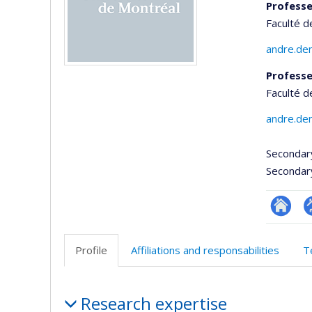
Professe
Faculté d
andre.de
Professe
Faculté 
andre.de
Secondar
Secondar
Researc
P
p
Profile
Affiliations and responsabilities
T
(
Profile
Research expertise