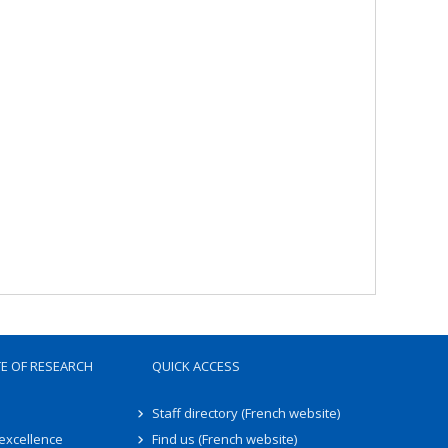
TE OF RESEARCH
QUICK ACCESS
Staff directory (French website)
 excellence
Find us (French website)