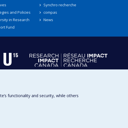
ives
Synchro recherche
egies and Policies
compas
rsity in Research
News
ort Fund
s functionality and security, while others
Université de