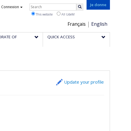
Rechercher
Je donne
Connexion
Search
This website
All UdeM
Choix
Français
English
de
ORATE OF
QUICK ACCESS
la
langue
Update your profile