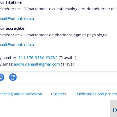
ur titulaire
e médecine - Département d'anesthésiologie et de médecine de 
nault@umontreal.ca
ur accrédité
de médecine - Département de pharmacologie et physiologie
nault@umontreal.ca
y number:
514 376-3330 #3732
(Travail 1)
y email:
andre.denault@gmail.com
(Travail)
hGate
age
Google
rofessionnelle
Scholar
eaching and supervision
Projects
Publications and prese
faculté,département,école)
D