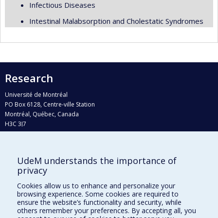
Infectious Diseases
Intestinal Malabsorption and Cholestatic Syndromes
Research
Université de Montréal
PO Box 6128, Centre-ville Station
Montréal, Québec, Canada
H3C 3J7
Phone : 514 343-6111, #38492
E-mail :
recherche@umontreal.ca
UdeM understands the importance of
privacy
Who does what?
Find us
Cookies allow us to enhance and personalize your
browsing experience. Some cookies are required to
Site map
ensure the website’s functionality and security, while
others remember your preferences. By accepting all, you
Accessibility