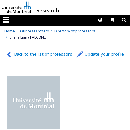
Passer
/
Research
au
contenu
Langues
Liens 
R
Menu
Home
Our researchers
Directory of professors
Emilia Liana FALCONE
Back to the list of professors
Update your profile