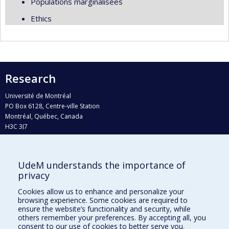
Populations marginalisées
Ethics
Research
Université de Montréal
PO Box 6128, Centre-ville Station
Montréal, Québec, Canada
H3C 3J7
Phone : 514 343-6111, #38492
E-mail :
recherche@umontreal.ca
UdeM understands the importance of
Who does what?
privacy
Find us
Cookies allow us to enhance and personalize your
browsing experience. Some cookies are required to
Site map
ensure the website’s functionality and security, while
others remember your preferences. By accepting all, you
Accessibility
consent to our use of cookies to better serve you.