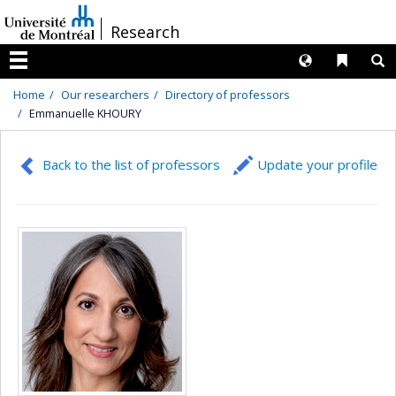
Passer
/
Research
au
contenu
Langues
Liens 
R
Menu
Home
Our researchers
Directory of professors
Emmanuelle KHOURY
Back to the list of professors
Update your profile