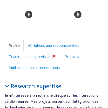
de
l’unité
de
recherche
Profile
Affiliations and responsabilities
Teaching and supervision
Projects
Currently
recruiting
Publications and presentations
Profile
Research expertise
Je m’intéresse à la recherche clinique sur les interactions
cardio-rénales. Mes projets portent sur l’intégration des
technologies de monitoring et de remplacement rénal dans