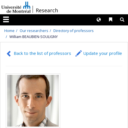
Passer
/
Research
au
contenu
Langues
Liens 
R
Menu
Home
Our researchers
Directory of professors
William BEAUBIEN-SOULIGNY
Back to the list of professors
Update your profile