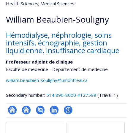
Health Sciences
; Medical Sciences
William Beaubien-Souligny
Hémodialyse, néphrologie, soins
intensifs, échographie, gestion
liquidienne, insuffisance cardiaque
Professeur adjoint de clinique
Faculté de médecine - Département de médecine
william.beaubien-souligny@umontreal.ca
Secondary number:
514 890-8000 #127599
(Travail 1)
ResearchGate
Site
PubMed
LinkedIn
Google
Media
web
Scholar