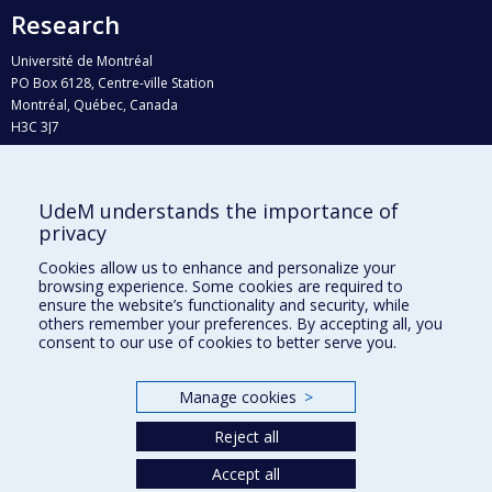
Research
Université de Montréal
PO Box 6128, Centre-ville Station
Montréal, Québec, Canada
H3C 3J7
Phone : 514 343-6111, #38492
E-mail :
recherche@umontreal.ca
UdeM understands the importance of
Who does what?
privacy
Find us
Cookies allow us to enhance and personalize your
browsing experience. Some cookies are required to
Site map
ensure the website’s functionality and security, while
others remember your preferences. By accepting all, you
Accessibility
consent to our use of cookies to better serve you.
Manage cookies
>
Reject all
Accept all