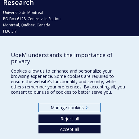
Research
Université de Montréal
PO Box 6128, Centre-ville Station
Montréal, Québec, Canada
H3C 3J7
Phone : 514 343-6111, #38492
E-mail :
recherche@umontreal.ca
UdeM understands the importance of
Who does what?
privacy
Find us
Cookies allow us to enhance and personalize your
browsing experience. Some cookies are required to
Site map
ensure the website’s functionality and security, while
others remember your preferences. By accepting all, you
Accessibility
consent to our use of cookies to better serve you.
Manage cookies
>
Reject all
Accept all