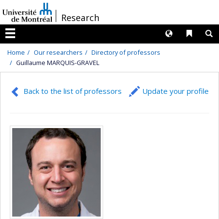
Passer
/
Research
au
contenu
Langues
Liens 
R
Menu
Home
Our researchers
Directory of professors
Guillaume MARQUIS-GRAVEL
Back to the list of professors
Update your profile