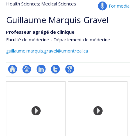
Health Sciences
; Medical Sciences
For media
Guillaume Marquis-Gravel
Professeur agrégé de clinique
Faculté de médecine - Département de médecine
guillaume.marquis.gravel@umontreal.ca
ResearchGate
Page
LinkedIn
Compte
Google
Media
professionnelle
Twitter
Scholar
(faculté,département,école)