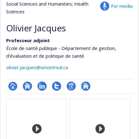
Social Sciences and Humanities
; Health
For media
Sciences
Olivier Jacques
Professeur adjoint
École de santé publique - Département de gestion,
d’évaluation et de politique de santé
olivier.jacques@umontreal.ca
Page
Site
LinkedIn
Compte
Google
Autre
Media
professionnelle
web
Twitter
Scholar
site
(faculté,département,école)
de
web
l’unité
de
recherche