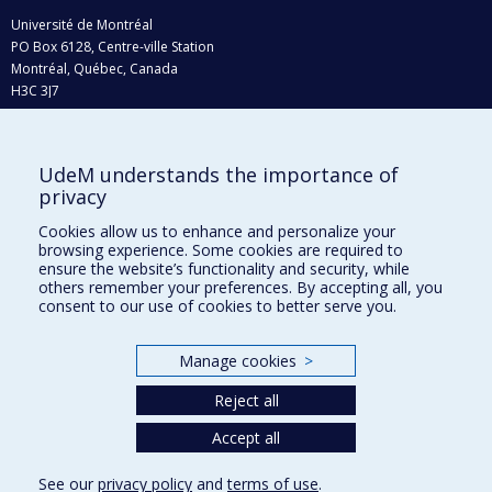
Université de Montréal
PO Box 6128, Centre-ville Station
Montréal, Québec, Canada
H3C 3J7
Phone : 514 343-6111, #38492
E-mail :
recherche@umontreal.ca
UdeM understands the importance of
Who does what?
privacy
Find us
Cookies allow us to enhance and personalize your
browsing experience. Some cookies are required to
Site map
ensure the website’s functionality and security, while
others remember your preferences. By accepting all, you
Accessibility
consent to our use of cookies to better serve you.
Manage cookies
>
Reject all
Accept all
See our
privacy policy
and
terms of use
.