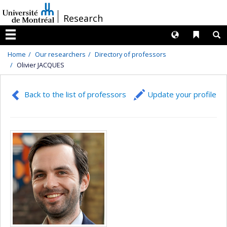
Passer
/
Research
au
contenu
Langues
Liens 
R
Menu
Home
Our researchers
Directory of professors
Olivier JACQUES
Back to the list of professors
Update your profile