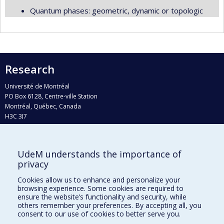
Quantum phases: geometric, dynamic or topologic
Research
Université de Montréal
PO Box 6128, Centre-ville Station
Montréal, Québec, Canada
H3C 3J7
Phone : 514 343-6111, #38492
E-mail :
recherche@umontreal.ca
UdeM understands the importance of
Who does what?
privacy
Find us
Cookies allow us to enhance and personalize your
browsing experience. Some cookies are required to
Site map
ensure the website’s functionality and security, while
others remember your preferences. By accepting all, you
Accessibility
consent to our use of cookies to better serve you.