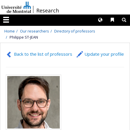
Passer
/
Research
au
contenu
Langues
Liens 
R
Menu
Home
Our researchers
Directory of professors
Philippe ST-JEAN
Back to the list of professors
Update your profile