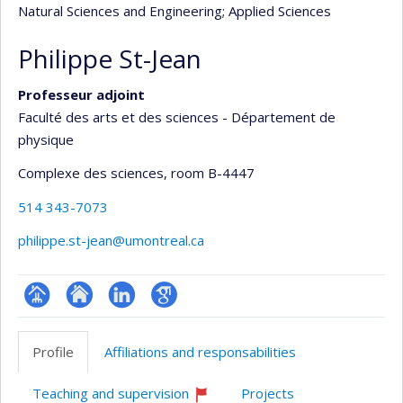
Natural Sciences and Engineering
; Applied Sciences
Philippe St-Jean
Professeur adjoint
Faculté des arts et des sciences - Département de
physique
Complexe des sciences
, room B-4447
514 343-7073
philippe.st-jean@umontreal.ca
Page
Site
LinkedIn
Google
professionnelle
web
Scholar
Profile
Affiliations and responsabilities
(faculté,département,école)
de
l’unité
Teaching and supervision
Projects