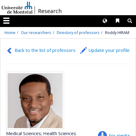
Passer
/
Research
au
contenu
Langues
Liens 
R
Menu
Home
Our researchers
Directory of professors
Roddy HIRAM
Back to the list of professors
Update your profile
Medical Sciences
; Health Sciences
For media