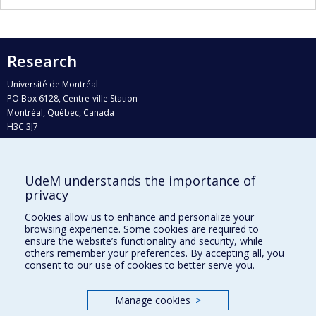
Research
Université de Montréal
PO Box 6128, Centre-ville Station
Montréal, Québec, Canada
H3C 3J7
Phone : 514 343-6111, #38492
E-mail :
recherche@umontreal.ca
UdeM understands the importance of
Who does what?
privacy
Find us
Cookies allow us to enhance and personalize your
browsing experience. Some cookies are required to
Site map
ensure the website’s functionality and security, while
others remember your preferences. By accepting all, you
Accessibility
consent to our use of cookies to better serve you.
Manage cookies
>