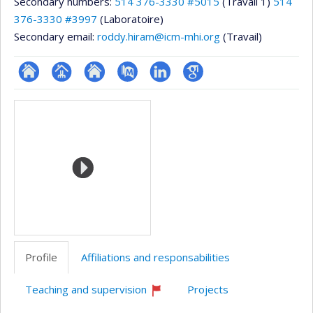
Secondary numbers:
514 376-3330 #5015
(Travail 1)
514
376-3330 #3997
(Laboratoire)
Secondary email:
roddy.hiram@icm-mhi.org
(Travail)
ResearchGate
Page
Site
PubMed
LinkedIn
Google
Media
professionnelle
web
Scholar
(faculté,département,école)
de
l’unité
de
recherche
Profile
Affiliations and responsabilities
Teaching and supervision
Projects
Currently