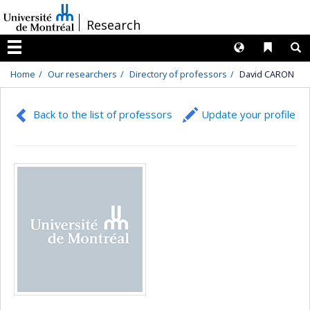
Passer
/
Research
au
contenu
Langues
Liens 
R
Menu
Home
Our researchers
Directory of professors
David CARON
Back to the list of professors
Update your profile