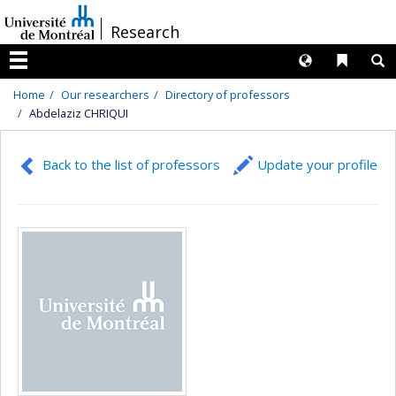
Passer
/
Research
au
contenu
Langues
Liens 
R
Menu
Home
Our researchers
Directory of professors
Abdelaziz CHRIQUI
Back to the list of professors
Update your profile