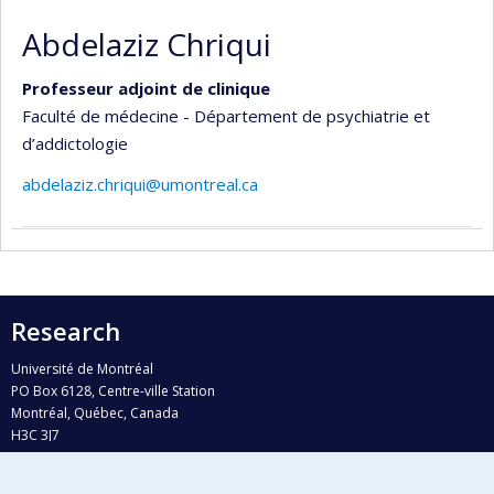
Abdelaziz Chriqui
Professeur adjoint de clinique
Faculté de médecine - Département de psychiatrie et
d’addictologie
abdelaziz.chriqui@umontreal.ca
Research
Université de Montréal
PO Box 6128, Centre-ville Station
Montréal, Québec, Canada
H3C 3J7
Phone : 514 343-6111, #38492