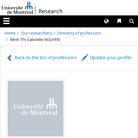
Passer
/
Research
au
contenu
Langues
Liens 
R
Menu
Home
Our researchers
Directory of professors
Minh Thi Gabrielle NGUYEN
Back to the list of professors
Update your profile