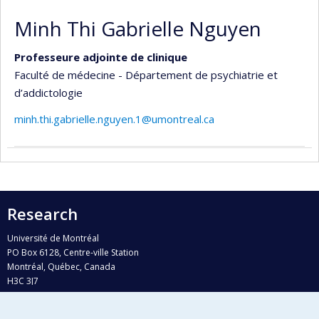
Minh Thi Gabrielle Nguyen
Professeure adjointe de clinique
Faculté de médecine - Département de psychiatrie et
d’addictologie
minh.thi.gabrielle.nguyen.1@umontreal.ca
Research
Université de Montréal
PO Box 6128, Centre-ville Station
Montréal, Québec, Canada
H3C 3J7
Phone : 514 343-6111, #38492