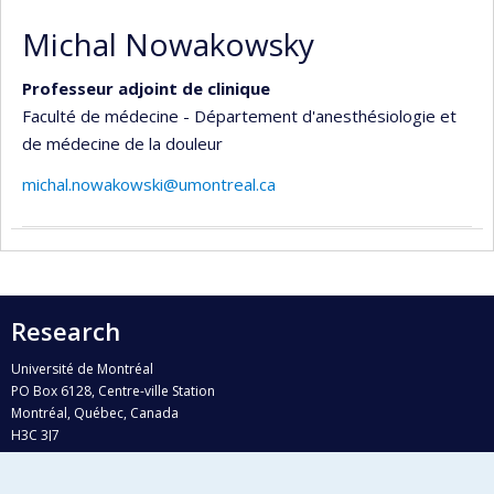
Michal Nowakowsky
Professeur adjoint de clinique
Faculté de médecine - Département d'anesthésiologie et
de médecine de la douleur
michal.nowakowski@umontreal.ca
Research
Université de Montréal
PO Box 6128, Centre-ville Station
Montréal, Québec, Canada
H3C 3J7
Phone : 514 343-6111, #38492