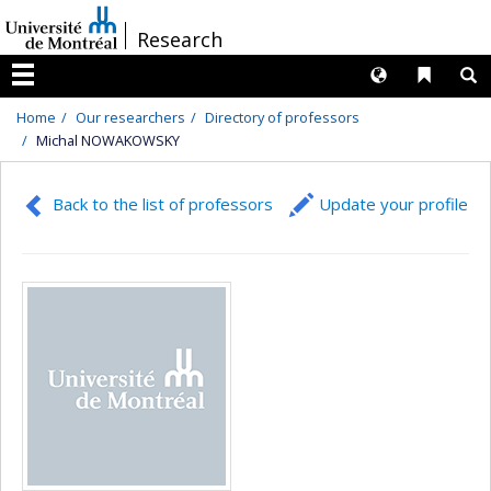
Passer
/
Research
au
contenu
Langues
Liens 
R
Menu
Home
Our researchers
Directory of professors
Michal NOWAKOWSKY
Back to the list of professors
Update your profile