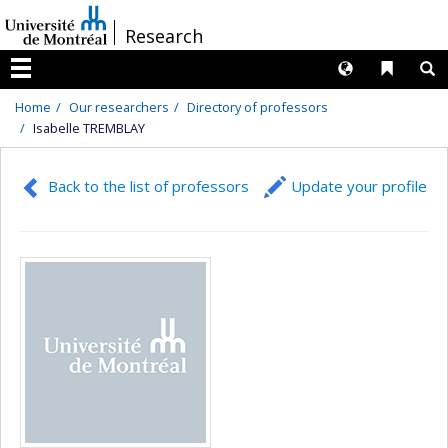
Passer
/
Research
au
contenu
Langues
Liens 
R
Menu
Home
Our researchers
Directory of professors
Isabelle TREMBLAY
Back to the list of professors
Update your profile