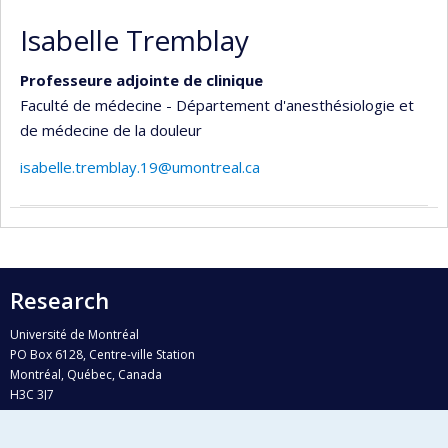
Isabelle Tremblay
Professeure adjointe de clinique
Faculté de médecine - Département d'anesthésiologie et
de médecine de la douleur
isabelle.tremblay.19@umontreal.ca
Research
Université de Montréal
PO Box 6128, Centre-ville Station
Montréal, Québec, Canada
H3C 3J7
Phone : 514 343-6111, #38492