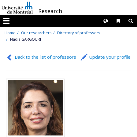
Passer
/
Research
au
contenu
Langues
Liens 
R
Menu
Home
Our researchers
Directory of professors
Nadia GARGOURI
Back to the list of professors
Update your profile