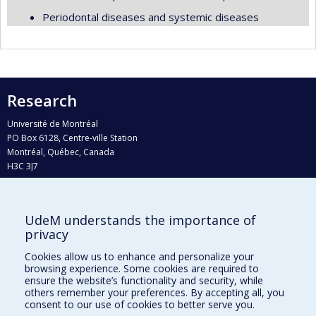
Periodontal diseases and systemic diseases
Research
Université de Montréal
PO Box 6128, Centre-ville Station
Montréal, Québec, Canada
H3C 3J7
Phone : 514 343-6111, #38492
E-mail :
recherche@umontreal.ca
UdeM understands the importance of
Who does what?
privacy
Find us
Cookies allow us to enhance and personalize your
browsing experience. Some cookies are required to
Site map
ensure the website’s functionality and security, while
others remember your preferences. By accepting all, you
Accessibility
consent to our use of cookies to better serve you.