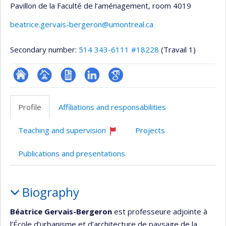
Pavillon de la Faculté de l’aménagement
, room 4019
beatrice.gervais-bergeron@umontreal.ca
Secondary number:
514 343-6111 #18228
(Travail 1)
ResearchGate
Page
CV
LinkedIn
Google
professionnelle
Scholar
Profile
Affiliations and responsabilities
(faculté,département,école)
Teaching and supervision
Projects
Currently
recruiting
Publications and presentations
Profile
Biography
Béatrice Gervais-Bergeron
est professeure adjointe à
l’École d’urbanisme et d’architecture de paysage de la