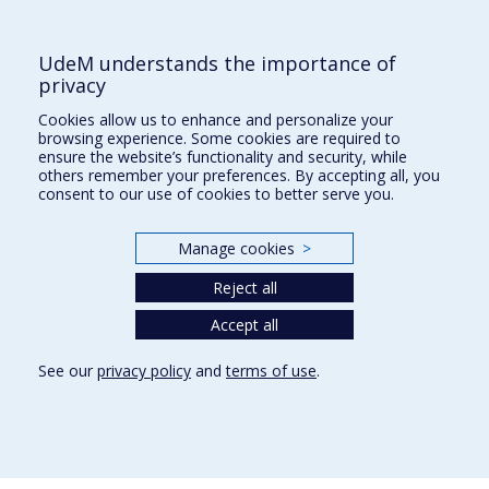
Université de Montréal
PO Box 6128, Centre-ville Station
UdeM understands the importance of
Montréal, Québec, Canada
privacy
H3C 3J7
Cookies allow us to enhance and personalize your
Phone : 514 343-6111, #38492
browsing experience. Some cookies are required to
E-mail :
recherche@umontreal.ca
ensure the website’s functionality and security, while
others remember your preferences. By accepting all, you
Who does what?
consent to our use of cookies to better serve you.
Find us
Manage cookies
>
Site map
Reject all
Accessibility
Accept all
See our
privacy policy
and
terms of use
.