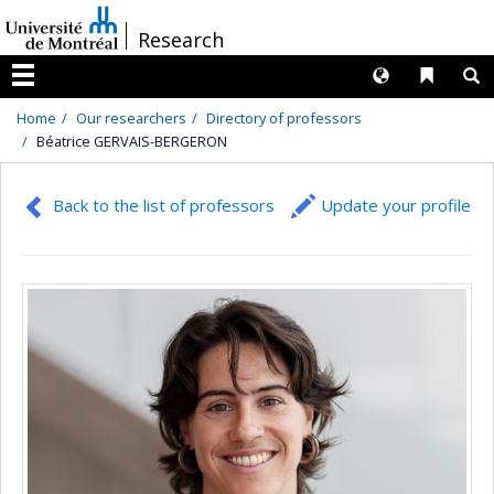
Passer
/
Research
au
contenu
Langues
Liens 
R
Menu
Home
Our researchers
Directory of professors
Béatrice GERVAIS-BERGERON
Back to the list of professors
Update your profile