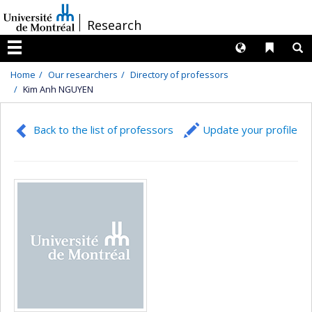
Passer
/
Research
au
contenu
Langues
Liens 
R
Menu
Home
Our researchers
Directory of professors
Kim Anh NGUYEN
Back to the list of professors
Update your profile