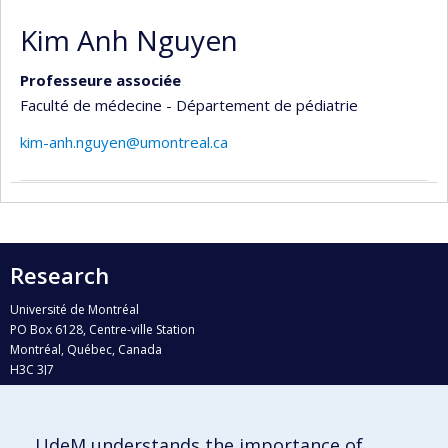
Kim Anh Nguyen
Professeure associée
Faculté de médecine - Département de pédiatrie
kim-anh.nguyen@umontreal.ca
Research
Université de Montréal
PO Box 6128, Centre-ville Station
Montréal, Québec, Canada
H3C 3J7
Phone : 514 343-6111, #38492
E-mail :
recherche@umontreal.ca
UdeM understands the importance of